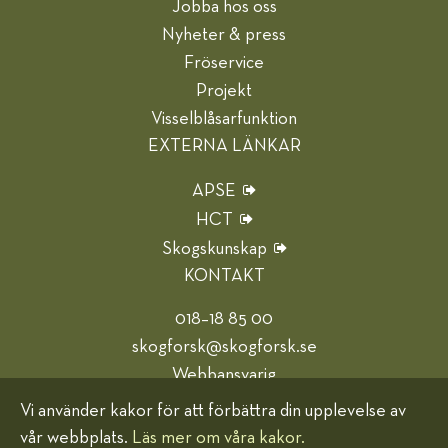
Jobba hos oss
Nyheter & press
Fröservice
Projekt
Visselblåsarfunktion
EXTERNA LÄNKAR
APSE
HCT
Skogskunskap
KONTAKT
018–18 85 00
skogforsk@skogforsk.se
Webbansvarig
Vi använder kakor för att förbättra din upplevelse av
Hjälp oss bli bättre
vår webbplats.
Läs mer om våra kakor.