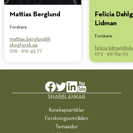
Mattias Berglund
Felicia Dahl
Lidman
Forskare
Forskare
mattias.berglund@​
skogforsk.se
felicia.lidman@​s
076 - 610 43 77
072 - 961 84 05
SNABBLÄNKAR
Kunskapsartiklar
Forskningsområden
Temasidor