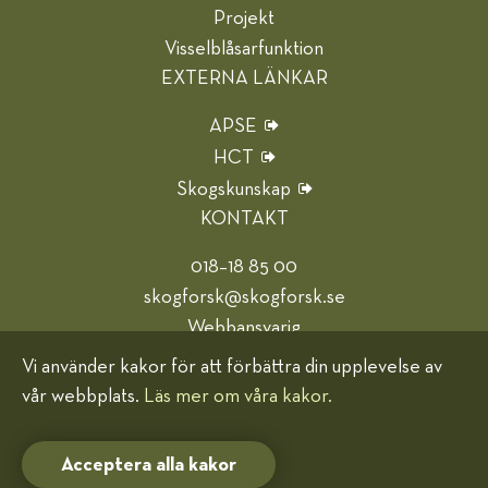
Projekt
Visselblåsarfunktion
EXTERNA LÄNKAR
APSE
HCT
Skogskunskap
KONTAKT
018–18 85 00
skogforsk@skogforsk.se
Webbansvarig
Vi använder kakor för att förbättra din upplevelse av
Hjälp oss bli bättre
vår webbplats.
Läs mer om våra kakor.
Kakor (cookies)
Acceptera alla kakor