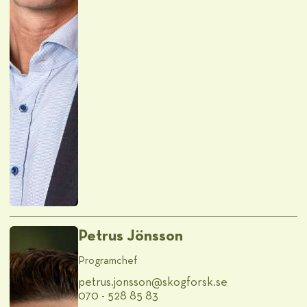
Petrus Jönsson
Programchef
petrus.jonsson@​skogforsk.se
070 - 528 85 83