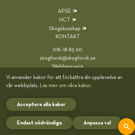
APSE
HCT
Skogskunskap
KONTAKT
018–18 85 00
skogforsk@skogforsk.se
Webbansvarig
Vi använder kakor för att förbättra din upplevelse av
Hjälp oss bli bättre
vår webbplats.
Läs mer om våra kakor.
Kakor (cookies)
Acceptera alla kakor
Endast nödvändiga
Anpassa val