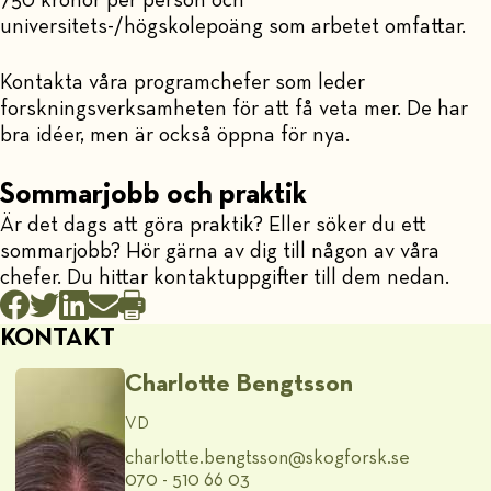
750 kronor per person och
universitets-/högskolepoäng som arbetet omfattar.
Kontakta våra programchefer som leder
forskningsverksamheten för att få veta mer. De har
bra idéer, men är också öppna för nya.
Sommarjobb och praktik
Är det dags att göra praktik? Eller söker du ett
sommarjobb? Hör gärna av dig till någon av våra
chefer. Du hittar kontaktuppgifter till dem nedan.
KONTAKT
Charlotte Bengtsson
VD
charlotte.bengtsson@​skogforsk.se
070 - 510 66 03