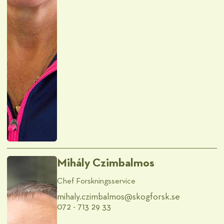
Mihály Czimbalmos
Chef Forskningsservice
mihaly.czimbalmos@​skogforsk.se
072 - 713 29 33