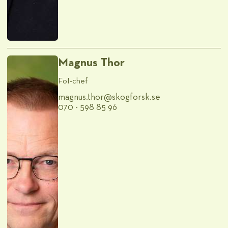
Magnus Thor
FoI-chef
magnus.thor@​skogforsk.se
070 - 598 85 96