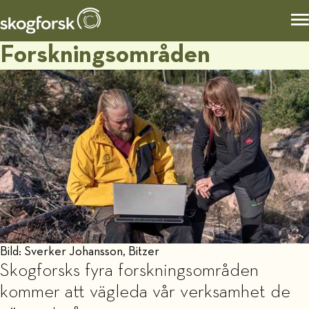
Forskningsområden
Bild: Sverker Johansson, Bitzer
Skogforsks fyra forskningsområden
kommer att vägleda vår verksamhet de