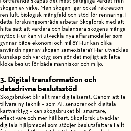
Fortfarande skapas det mest påtagliga värdet från
skogen av virke. Men skogen ger också rekreation,
ren luft, biologisk mångfald och stöd för rennäring. I
detta forskningsområde arbetar Skogforsk med att
hitta sätt att värdera och balansera skogens många
nyttor. Hur kan vi utveckla nya affärsmodeller som
gynnar både ekonomi och miljö? Hur kan olika
användningar av skogen samexistera? Här utvecklas
kunskap och verktyg som gör det möjligt att fatta
kloka beslut för både människor och miljö.
3. Digital transformation och
datadrivna beslutsstöd
Skogsbruket blir allt mer digitaliserat. Genom att ta
tillvara ny teknik – som AI, sensorer och digitala
kartverktyg – kan skogsbruket bli smartare,
effektivare och mer hållbart. Skogforsk utvecklar
digitala hjälpmedel som stödjer beslutsfattare i allt