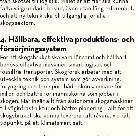
från skötsel till logistik. Målet är att fler ska kunna
fatta välgrundade beslut, även utan lång erfarenhet,
och att ny teknik ska bli tillgänglig för alla i
skogssektorn.
4. Hållbara, effektiva produktions- och
försörjningssystem
För att skogsbruket ska vara lönsamt och hållbart
behövs effektiva maskiner, smart logistik och
fossilfria transporter. Skogforsk arbetar med att
utveckla teknik och system som gör avverkning,
föryngring och transport både skonsammare för
miljön och bättre för människorna som jobbar i
skogen. Här ingår allt från autonoma skogsmaskiner
till väginfrastruktur och bättre planering – allt för att
skogsbruket ska kunna leverera rätt råvara, vid rätt
tidpunkt, på ett klimatsmart sätt.