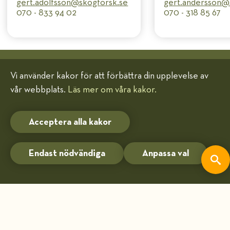
gert.adolfsson@​skogforsk.se
gert.andersson@​
070 - 833 94 02
070 - 318 85 67
Vi använder kakor för att förbättra din upplevelse av
vår webbplats.
Läs mer om våra kakor.
SNABBLÄNKAR
Kunskapsartiklar
Acceptera alla kakor
Forskningsområden
Temasidor
Endast nödvändiga
Anpassa val
Jobba hos oss
Nyheter & press
Fröservice
Projekt
Visselblåsarfunktion