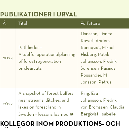
PUBLIKATIONER I URVAL
År
Titel
Författare
Hansson, Linnea
Rowell, Anders
Pathfinder –
Rönnqvist, Mikael
A tool for operational planning
Flisberg, Patrik
2024
of forest regeneration
Johansson, Fredrik
on clearcuts.
Sörensen, Rasmus
Rossander, M
Jönsson, Petrus
A snapshot of forest buffers
Ring, Eva
near streams, ditches, and
Johansson, Fredrik
2022
lakes on forest land in
von Brömssen, Claudia
Bergkvist, Isabelle
Sweden – lessons learned
KOLLEGOR INOM PRODUKTIONS- OCH