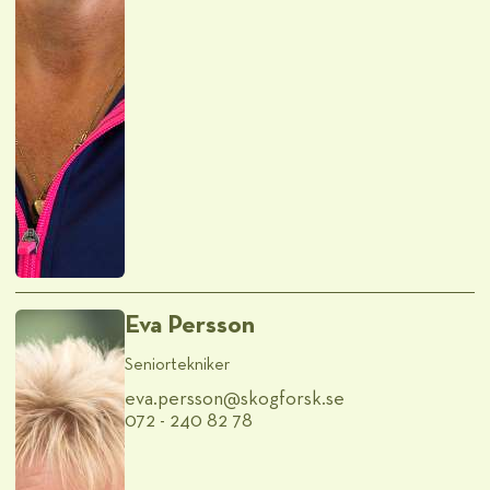
Eva Persson
Seniortekniker
eva.persson@​skogforsk.se
072 - 240 82 78