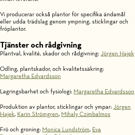
Vi producerar också plantor för specifika ändamål
eller udda trädslag genom ympning, sticklingar och
fröplantor.
Tjänster och rådgivning
Plantval, kvalité, skador och rådgivning:
Jörgen Hajek
Odling, plantskador, och kvalitetssäkring:
Margaretha Edvardsson
Lagringsbarhet och fysiologi:
Margaretha Edvardsson
Produktion av plantor, sticklingar och ympar:
Jörgen
Hajek
,
Karin Strömgren
,
Mihaly Czimbalmos
Frö och groning:
Monica Lundström
,
Eva