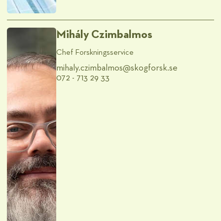
Mihály Czimbalmos
Chef Forskningsservice
mihaly.czimbalmos@​skogforsk.se
072 - 713 29 33