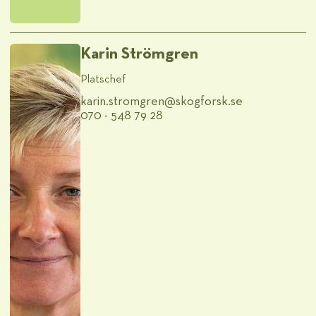
Karin Strömgren
Platschef
karin.stromgren@​skogforsk.se
070 - 548 79 28