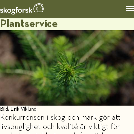
Plantservice
Bild: Erik Viklund
Konkurrensen i skog och mark gör att
livsduglighet och kvalité är viktigt för