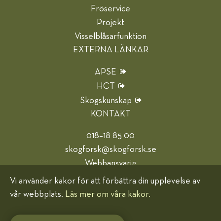
Fröservice
Projekt
Visselblåsarfunktion
EXTERNA LÄNKAR
APSE
HCT
Skogskunskap
KONTAKT
018–18 85 00
skogforsk@skogforsk.se
Webbansvarig
Vi använder kakor för att förbättra din upplevelse av
Hjälp oss bli bättre
vår webbplats.
Läs mer om våra kakor.
Kakor (cookies)