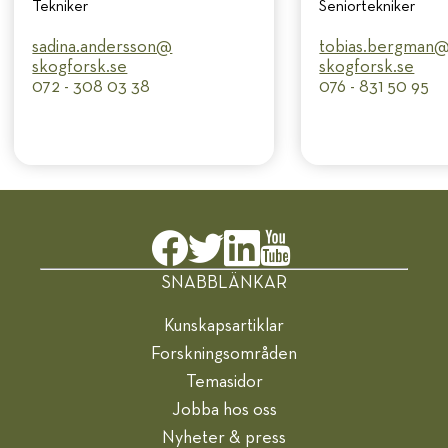
Tekniker
Seniortekniker
sadina.andersson@​
tobias.bergman@
skogforsk.se
skogforsk.se
072 - 308 03 38
076 - 831 50 95
SNABBLÄNKAR
Kunskapsartiklar
Forskningsområden
Temasidor
Jobba hos oss
Nyheter & press