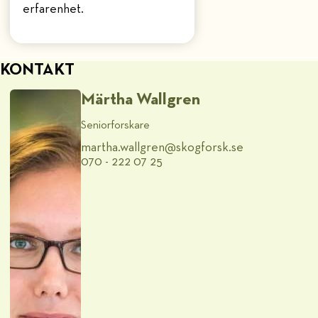
erfarenhet.
KONTAKT
Märtha Wallgren
Seniorforskare
martha.wallgren@​skogforsk.se
070 - 222 07 25