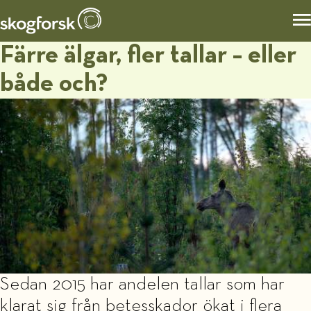
Färre älgar, fler tallar – eller
både och?
Sedan 2015 har andelen tallar som har
klarat sig från betesskador ökat i flera