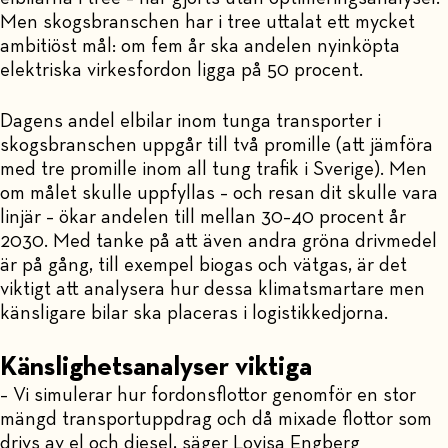
Men skogsbranschen har i tree uttalat ett mycket
ambitiöst mål: om fem år ska andelen nyinköpta
elektriska virkesfordon ligga på 50 procent.
Dagens andel elbilar inom tunga transporter i
skogsbranschen uppgår till två promille (att jämföra
med tre promille inom all tung trafik i Sverige). Men
om målet skulle uppfyllas – och resan dit skulle vara
linjär – ökar andelen till mellan 30–40 procent år
2030. Med tanke på att även andra gröna drivmedel
är på gång, till exempel biogas och vätgas, är det
viktigt att analysera hur dessa klimatsmartare men
känsligare bilar ska placeras i logistikkedjorna.
Känslighetsanalyser viktiga
– Vi simulerar hur fordonsflottor genomför en stor
mängd transportuppdrag och då mixade flottor som
drivs av el och diesel, säger Lovisa Engberg