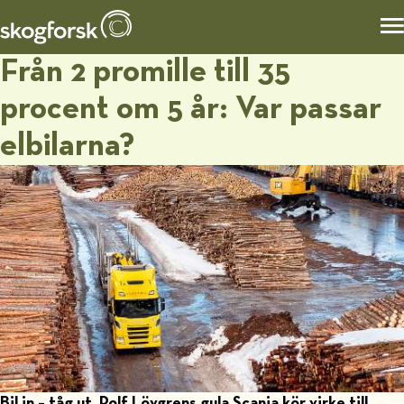
Från 2 promille till 35
procent om 5 år: Var passar
elbilarna?
Bil in – tåg ut. Rolf Lövgrens gula Scania kör virke till