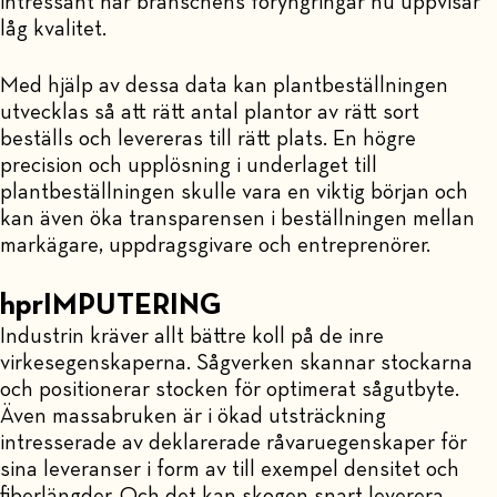
intressant när branschens föryngringar nu uppvisar
låg kvalitet.
Med hjälp av dessa data kan plantbeställningen
utvecklas så att rätt antal plantor av rätt sort
beställs och levereras till rätt plats. En högre
precision och upplösning i underlaget till
plantbeställningen skulle vara en viktig början och
kan även öka transparensen i beställningen mellan
markägare, uppdragsgivare och entreprenörer.
hprIMPUTERING
Industrin kräver allt bättre koll på de inre
virkesegenskaperna. Sågverken skannar stockarna
och positionerar stocken för optimerat sågutbyte.
Även massabruken är i ökad utsträckning
intresserade av deklarerade råvaruegenskaper för
sina leveranser i form av till exempel densitet och
fiberlängder. Och det kan skogen snart leverera.