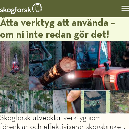
Åtta verktyg att använda –
om ni inte redan gör det!
Skogforsk utvecklar verktyg som
förenklar och effektiviserar skogsbruket.