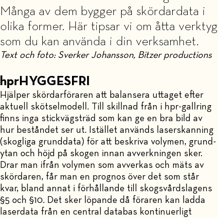
Många av dem bygger på skördardata i
olika former. Här tipsar vi om åtta verktyg
som du kan använda i din verksamhet.
Text och foto: Sverker Johansson, Bitzer productions
hprHYGGESFRI
Hjälper skördarföraren att balansera uttaget efter
aktuell skötselmodell. Till skillnad från i hpr-gallring
finns inga stickvägsträd som kan ge en bra bild av
hur beståndet ser ut. Istället används laserskanning
(skogliga grunddata) för att beskriva volymen, grund-
ytan och höjd på skogen innan avverkningen sker.
Drar man ifrån volymen som avverkas och mäts av
skördaren, får man en prognos över det som står
kvar, bland annat i förhållande till skogsvårdslagens
§5 och §10. Det sker löpande då föraren kan ladda
laserdata från en central databas kontinuerligt