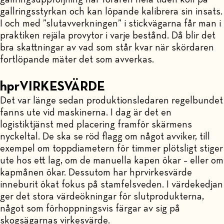
gallringsstyrkan och kan löpande kalibrera sin insats.
I och med ”slutavverkningen” i stickvägarna får man i
praktiken rejäla provytor i varje bestånd. Då blir det
bra skattningar av vad som står kvar när skördaren
fortlöpande mäter det som avverkas.
hprVIRKESVÄRDE
Det var länge sedan produktionsledaren regelbundet
fanns ute vid maskinerna. I dag är det en
logistiktjänst med placering framför skärmens
nyckeltal. De ska se röd flagg om något avviker, till
exempel om toppdiametern för timmer plötsligt stiger
ute hos ett lag, om de manuella kapen ökar – eller om
kapmånen ökar. Dessutom har hprvirkesvärde
inneburit ökat fokus på stamfelsveden. I värdekedjan
ger det stora värdeökningar för slutprodukterna,
något som förhoppningsvis färgar av sig på
skogsägarnas virkesvärde.