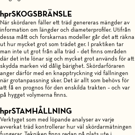
hprSKOGSBRÄNSLE
När skördaren fäller ett träd genereras mängder av
information om längder och diameterprofiler. Utifrån
dessa mått och forskarnas modeller går det att räkna
ut hur mycket grot som trädet ger. I praktiken tar
man inte ut grot från alla träd – det finns områden
där det inte lönar sig och mycket grot används för att
skydda marken vid dålig bärighet. Skördarföraren
anger därför med en knapptryckning vid fällningen
när grotanpassning sker. Det är allt som behövs för
att få en prognos för den enskilda trakten – och var
på hygget volymerna finns.
hprSTAMHÅLLNING
Verktyget som med löpande analyser av varje
avverkat träd kontrollerar hur väl skördarmätningen
fungerar. Tekniken finns redan på plats ute i