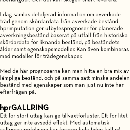
I dag samlas detaljerad information om avverkade
träd genom skördardata från avverkade bestånd.
hprimputation ger utbytesprognoser för planerade
avverkningsbestånd baserat på utfall från historiska
skördardata för liknande bestånd, på beståndets
ålder samt egenskapsmodeller. Kan även kombineras
med modeller för trädegenskaper.
Med de här prognoserna kan man hitta en bra mix av
lämpliga bestånd, och på samma sätt minska andelen
bestånd med egenskaper som man just nu inte har
efterfrågan på.
hprGALLRING
Ett för stort uttag kan ge tillväxtförluster. Ett för litet
uttag ger inte avsedd effekt. Med automatisk
gallringsuppföljning har föraren hela tiden koll på