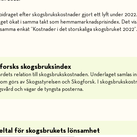
bidraget efter skogsbrukskostnader gjort ett lyft under 2022
raget ökat i samma takt som hemmamarknadsprisindex. Det vi
amma enkät ”Kostnader i det storskaliga skogsbruket 2022”
gforsks skogsbruksindex
ärdets relation till skogsbrukskostnaden. Underlaget samlas 
om görs av Skogsstyrelsen och Skogforsk. I skogsbrukskost
gsvård och vägar de tyngsta posterna.
keltal för skogsbrukets lönsamhet