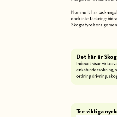
Nominellt har täcknings
dock inte täckningsbid
Skogsstyrelsens gemens
Det här är Sko
Indexet visar virkesv
enkätundersökning, s
ordning drivning, sko
Tre viktiga nyc