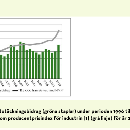
totäckningsbidrag (gröna staplar) under perioden 1996 ti
m producentprisindex för industrin [1] (grå linje) för år