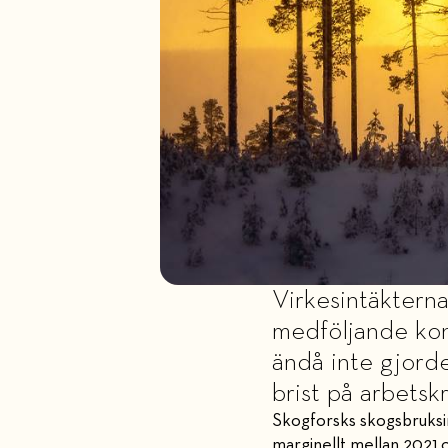
Virkesintäktern
medföljande kon
ändå inte gjorde
brist på arbetsk
Skogforsks skogsbruksind
marginellt mellan 2021 