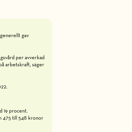
 generellt gav
ogsvård per avverkad
 på arbetskraft, säger
022.
 19 procent.
 475 till 548 kronor