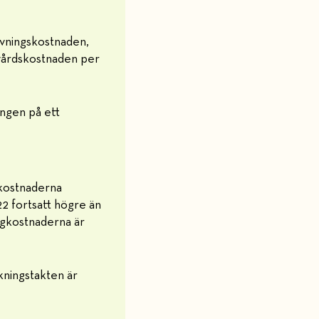
ivningskostnaden,
svårdskostnaden per
ngen på ett
gkostnaderna
22 fortsatt högre än
ägkostnaderna är
kningstakten är