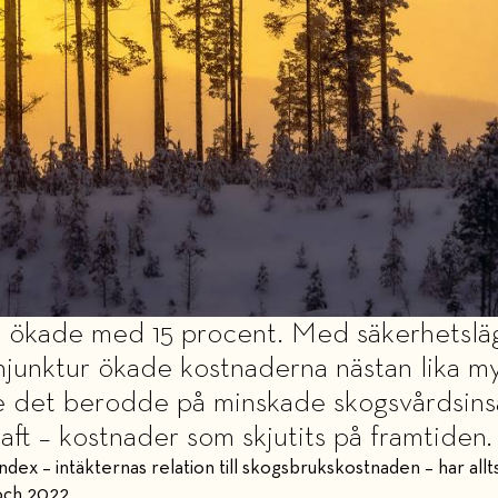
a ökade med 15 procent. Med säkerhetslä
junktur ökade kostnaderna nästan lika my
 det berodde på minskade skogsvårdsinsats
raft – kostnader som skjutits på framtiden.
ex – intäkternas relation till skogsbrukskostnaden – har allt
och 2022.