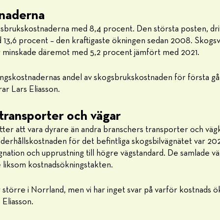
tnaderna
sbrukskostnaderna med 8,4 procent. Den största posten, dr
 13,6 procent – den kraftigaste ökningen sedan 2008. Skog
 minskade däremot med 5,2 procent jämfört med 2021.
ingskostnadernas andel av skogsbrukskostnaden för första gå
ar Lars Eliasson.
 transporter och vägar
tter att vara dyrare än andra branschers transporter och vä
nderhållskostnaden för det befintliga skogsbilvägnätet var 20
nation och upprustning till högre vägstandard. De samlade v
e liksom kostnadsökningstakten.
 större i Norrland, men vi har inget svar på varför kostnads ö
 Eliasson.