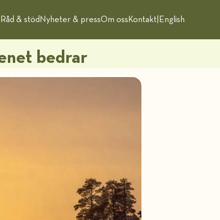
t
Råd & stöd
Nyheter & press
Om oss
Kontakt
|
English
enet bedrar