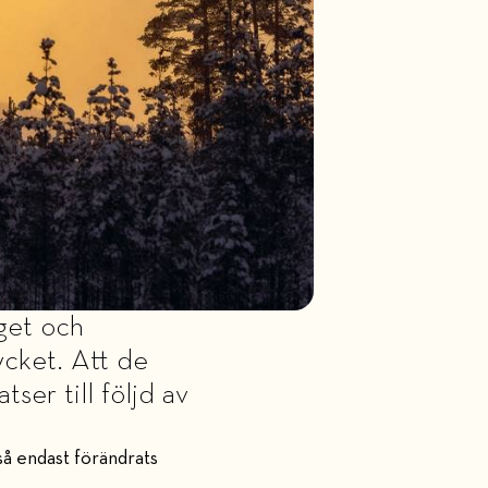
get och
cket. Att de
er till följd av
så endast förändrats