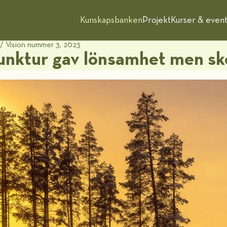
Kunskapsbanken
Projekt
Kurser & even
/
Vision nummer 3, 2023
junktur gav lönsamhet men sk