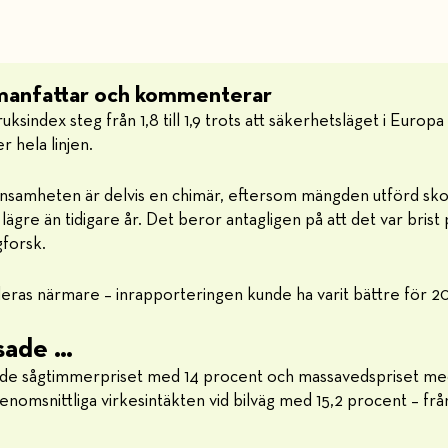
manfattar och kommenterar
sindex steg från 1,8 till 1,9 trots att säkerhetsläget i Europa
 hela linjen.
nsamheten är delvis en chimär, eftersom mängden utförd sk
lägre än tidigare år. Det beror antagligen på att det var brist
gforsk.
deras närmare – inrapporteringen kunde ha varit bättre för 2
usade …
ade sågtimmerpriset med 14 procent och massavedspriset med
omsnittliga virkesintäkten vid bilväg med 15,2 procent – från