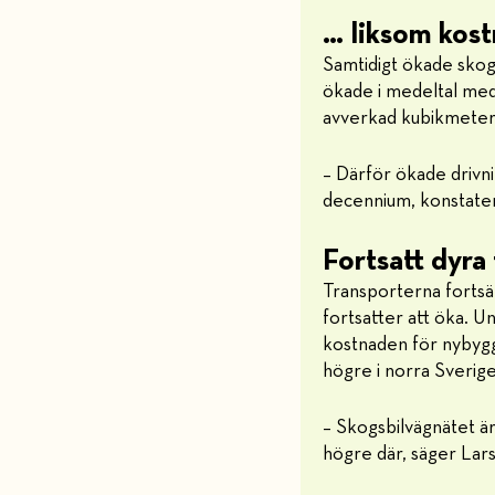
… liksom kos
Samtidigt ökade skog
ökade i medeltal med
avverkad kubikmeter
– Därför ökade drivn
decennium, konstater
Fortsatt dyra
Transporterna fortsä
fortsatter att öka. U
kostnaden för nybygg
högre i norra Sverig
– Skogsbilvägnätet är
högre där, säger Lars