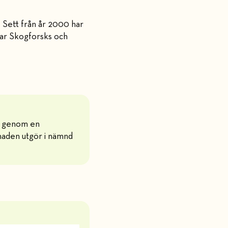
. Sett från år 2000 har
sar Skogforsks och
.
in genom en
naden utgör i nämnd