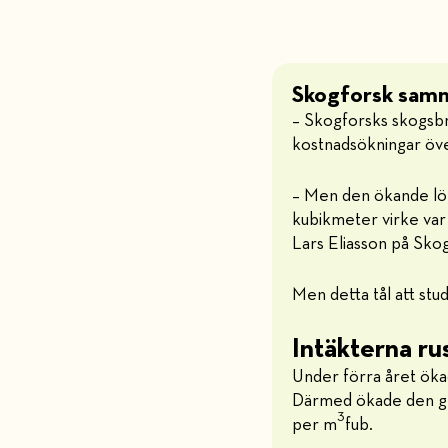
Skogforsk sam
– Skogforsks skogsbruk
kostnadsökningar över
– Men den ökande lö
kubikmeter virke var 
Lars Eliasson på Sko
Men detta tål att stu
Intäkterna r
Under förra året ök
Därmed ökade den gen
3
per m
fub.