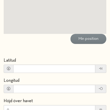
Latitud
°N
Longitud
°Ö
Höjd över havet
m