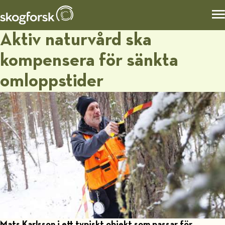
Aktiv naturvård ska
kompensera för sänkta
omloppstider
Mats Karlsson i ett typiskt objekt som passar för