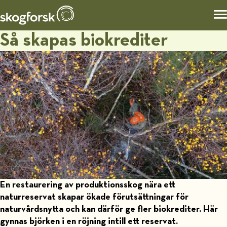
Så skapas biokrediter
En restaurering av produktionsskog nära ett
naturreservat skapar ökade förutsättningar för
naturvårdsnytta och kan därför ge fler biokrediter. Här
gynnas björken i en röjning intill ett reservat.