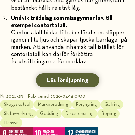
visar att marklav ofta gynnas när grundytan i
beståndet hålls relativt låg.
Undvik trädslag som missgynnar lav, till
exempel contortatall.
Contortatall bildar täta bestånd som släpper
igenom lite ljus och skapar tjocka barrlager på
marken. Att använda inhemsk tall istället för
contortatall kan därför förbättra
förutsättningarna för marklav.
Läs fördjupning
Nr 2026-25
Publicerad 2026-04-14 09:10
Skogsskötsel
Markberedning
Föryngring
Gallring
Slutavverkning
Gödsling
Dikesrensning
Röjning
Hänsyn