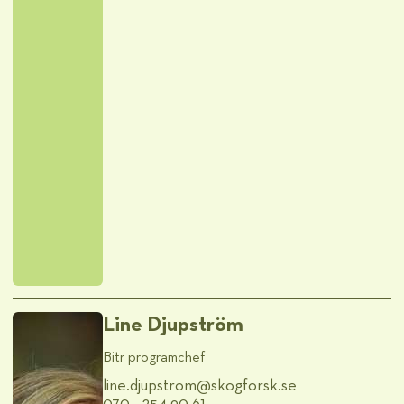
Line Djupström
Bitr programchef
line.djupstrom@​skogforsk.se