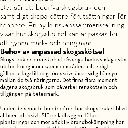
Det går att bedriva skogsbruk och
samtidigt skapa bättre förutsättningar för
renbete. En ny kunskapssammanställning
visar hur skogsskötsel kan anpassas för
att gynna mark- och hänglavar.
Behov av anpassad skogsskötsel
Skogsbruk och renskötsel i Sverige bedrivs idag i stor
utsträckning inom samma områden och enligt
gällande lagstiftning föreskrivs ömsesidig hänsyn
mellan de två näringarna. Det finns flera moment i
dagens skogsbruk som påverkar renskötseln och
tillgången på betesmark.
Under de senaste hundra åren har skogsbruket blivit
alltmer intensivt. Större kalhyggen, tätare
planteringar och mer effektiv brandbekämpning har