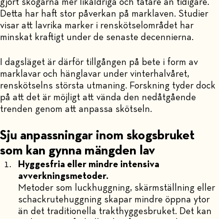
gjort skogarna mer likåldriga och tätare än tidigare.
Detta har haft stor påverkan på marklaven. Studier
visar att lavrika marker i renskötselområdet har
minskat kraftigt under de senaste decennierna.
I dagsläget är därför tillgången på bete i form av
marklavar och hänglavar under vinterhalvåret,
renskötselns största utmaning. Forskning tyder dock
på att det är möjligt att vända den nedåtgående
trenden genom att anpassa skötseln.
Sju anpassningar inom skogsbruket
som kan gynna mängden lav
Hyggesfria eller mindre intensiva
avverkningsmetoder.
Metoder som luckhuggning, skärmställning eller
schackrutehuggning skapar mindre öppna ytor
än det traditionella trakthyggesbruket. Det kan