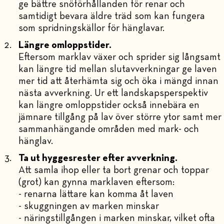
ge bättre snöförhållanden för renar och
samtidigt bevara äldre träd som kan fungera
som spridningskällor för hänglavar.
Längre omloppstider.
Eftersom marklav växer och sprider sig långsamt
kan längre tid mellan slutavverkningar ge laven
mer tid att återhämta sig och öka i mängd innan
nästa avverkning. Ur ett landskapsperspektiv
kan längre omloppstider också innebära en
jämnare tillgång på lav över större ytor samt mer
sammanhängande områden med mark- och
hänglav.
Ta ut hyggesrester efter avverkning.
Att samla ihop eller ta bort grenar och toppar
(grot) kan gynna marklaven eftersom:
- renarna lättare kan komma åt laven
- skuggningen av marken minskar
- näringstillgången i marken minskar, vilket ofta