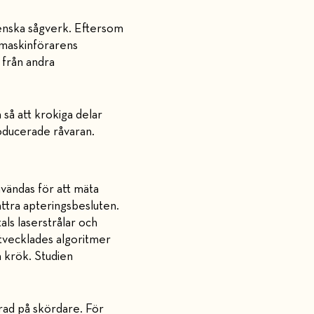
svenska sågverk. Eftersom
 maskinförarens
 från andra
 så att krokiga delar
roducerade råvaran.
vändas för att mäta
ttra apteringsbesluten.
ls laserstrålar och
tvecklades algoritmer
 krök. Studien
rad på skördare. För