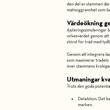
den del av stammen där
mätnoggrannhet som be
Värdeökning ge
Apteringssimuleringar b
virkesvärdet genom att u
störst för träd med tyd
Genom att integrera las
som maximerar trädets t
över stammens krokigast
Utmaningar kvar
Trots den goda potentia
Detektion: Det be
marken.