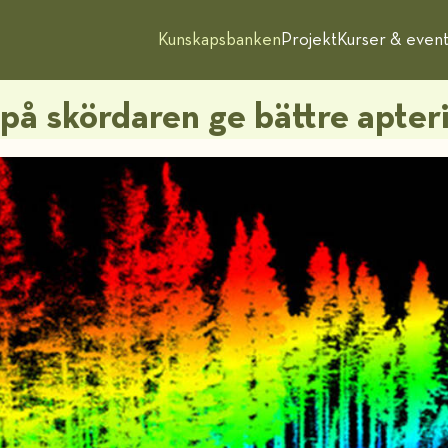
Kunskapsbanken
Projekt
Kurser & even
på skördaren ge bättre apter