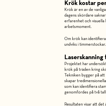
Krök kostar pe
Krök är en av de vanliga
dagens skördare saknar 
erfarenhet och visuella
arbetsmoment.
Om krök kan identifieras
undviks i timmerstocka
Laserskanning 
Projektet har undersök
krök på träden kring sk
Tekniken bygger på att 
skapar tredimensionella
som kan identifiera st
genomfördes på två tal
Resultaten visar att de