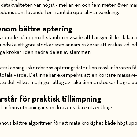
 datakvaliteten var högst - mellan en och fem meter över m
döms som lovande för framtida operativ användning.
nom bättre aptering
aserade på uppmätt stamform visade att hänsyn till krök kan
ndvika att göra stockar som annars riskerar att vrakas vid ind
liga krökar i den nedre delen av stammen.
erskanning i skördarens apteringsdator kan maskinföraren få s
otala värde. Det innebär exempelvis att en kortare massave
e del, vilket möjliggör uttag av raka timmerstockar högre u
står för praktisk tillämpning
len finns utmaningar som kräver vidare utveckling:
hövs bättre algoritmer för att mäta krokighet både högt upp