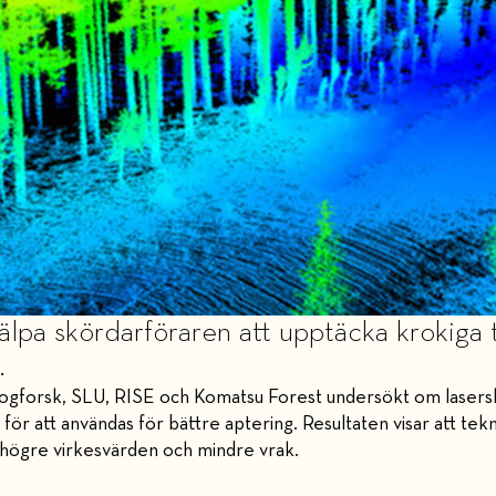
älpa skördarföraren att upptäcka krokiga 
.
 Skogforsk, SLU, RISE och Komatsu Forest undersökt om lase
ör att användas för bättre aptering. Resultaten visar att tek
ll högre virkesvärden och mindre vrak.