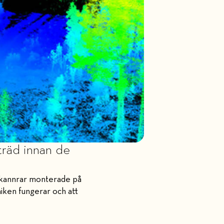
träd innan de
rskannrar monterade på
niken fungerar och att