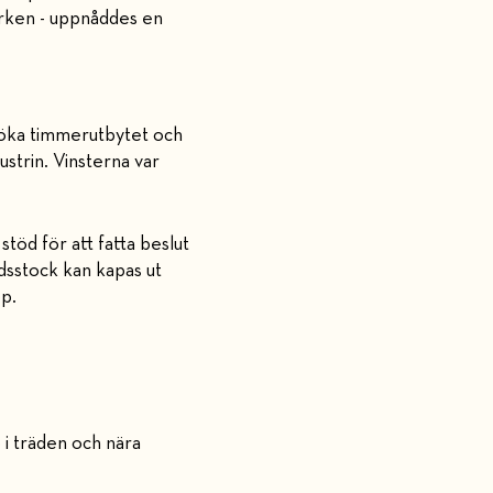
arken - uppnåddes en
 öka timmerutbytet och
ustrin. Vinsterna var
töd för att fatta beslut
dsstock kan kapas ut
pp.
 i träden och nära