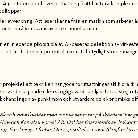
 Algoritmerna behöver bli bättre på att hantera komplexa
beltoppar.
er avverkning: Att laserskanna från en maskin som arbetar ä
n och områden skyms av till exempel kranen.
 en inledande pilotstudie av AI-baserad detektion av virkesfe
de att metoden har potential, men att betydligt större mängd
.
 projektet att tekniken har goda förutsättningar att bidra till 
at värdeskapande i den skogliga värdekedjan. Nästa steg i utv
 behandlingen av punktmoln och utvärdera de ekonomiska effe
rök och virkeskvalitet med mobila sensorer på skördare" har 
RISE och Komatsu Forest AB. Det har finansierats av TräCentru
kogs Forskningsstiftelse, Önnesjöstiftelsen samt Skogforsks r