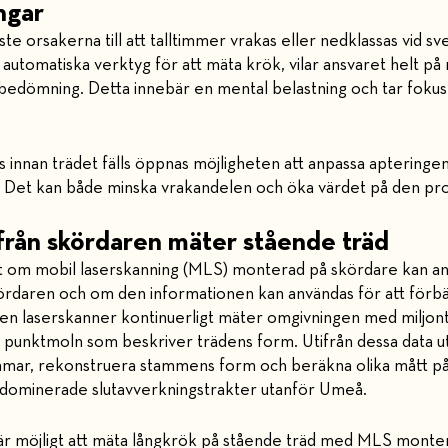
ngar
ste orsakerna till att talltimmer vrakas eller nedklassas vid 
automatiska verktyg för att mäta krök, vilar ansvaret helt på
 bedömning. Detta innebär en mental belastning och tar fokus
 innan trädet fälls öppnas möjligheten att anpassa apteringen
r. Det kan både minska vrakandelen och öka värdet på den p
från skördaren mäter stående träd
t om mobil laserskanning (MLS) monterad på skördare kan an
ördaren och om den informationen kan användas för att förbä
en laserskanner kontinuerligt mäter omgivningen med miljonta
 punktmoln som beskriver trädens form. Utifrån dessa data u
ammar, rekonstruera stammens form och beräkna olika mått på
ldominerade slutavverkningstrakter utanför Umeå.
t är möjligt att mäta långkrök på stående träd med MLS monte