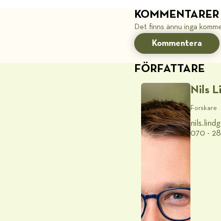
KOMMENTARER
Det finns ännu inga komme
Kommentera
FÖRFATTARE
Nils 
Forskare
nils.lin
070 - 2