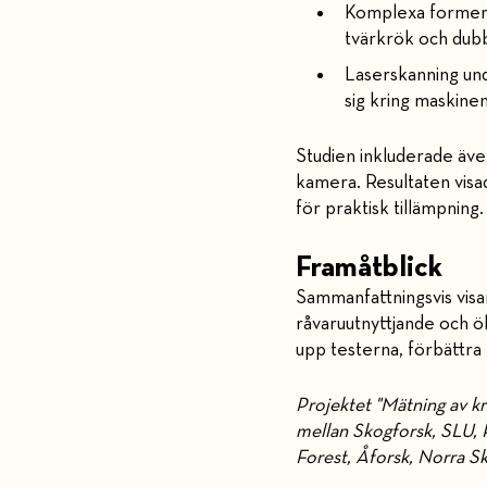
Komplexa former:
tvärkrök och dub
Laserskanning und
sig kring maskine
Studien inkluderade även
kamera. Resultaten visa
för praktisk tillämpning
Framåtblick
Sammanfattningsvis visar
råvaruutnyttjande och ök
upp testerna, förbättra
Projektet "Mätning av k
mellan Skogforsk, SLU, 
Forest, Åforsk, Norra S