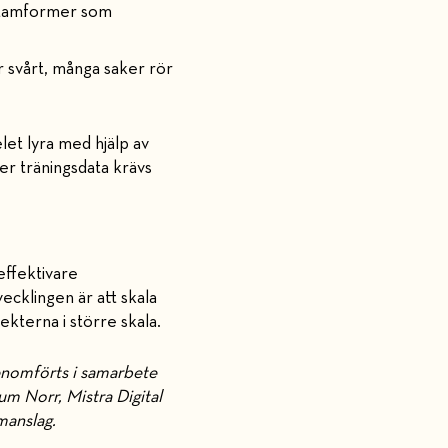
 stamformer som
r svårt, många saker rör
let lyra med hjälp av
er träningsdata krävs
effektivare
ecklingen är att skala
kterna i större skala.
genomförts i samarbete
m Norr, Mistra Digital
amanslag.