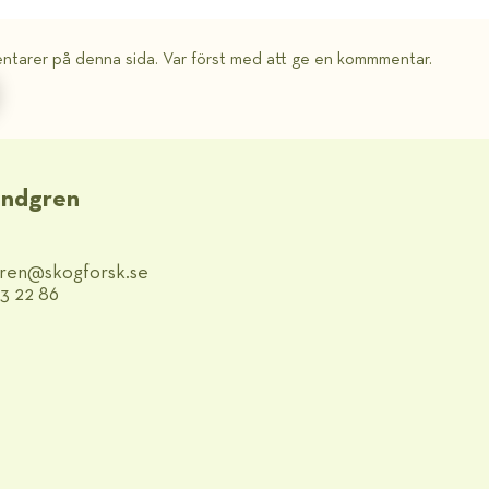
ntarer på denna sida. Var först med att ge en kommmentar.
Lindgren
dgren@​skogforsk.se
83 22 86