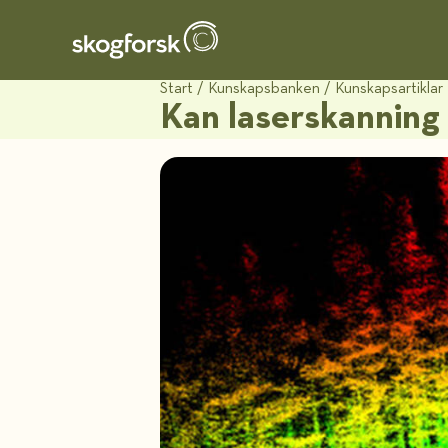
Start
/
Kunskapsbanken
/
Kunskapsartiklar
Kan laserskanning 