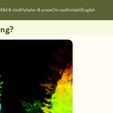
t
Råd & stöd
Nyheter & press
Om oss
Kontakt
|
English
ing?