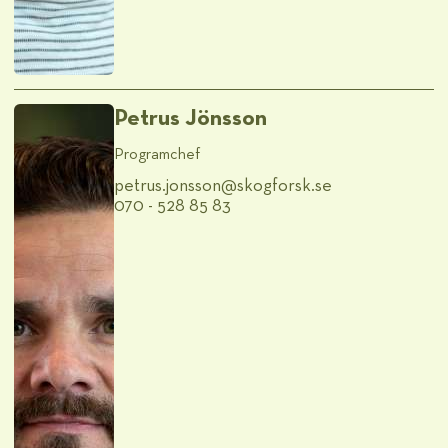
Petrus Jönsson
Programchef
petrus.jonsson@​skogforsk.se
070 - 528 85 83