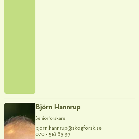
Björn Hannrup
Seniorforskare
bjorn.hannrup@​skogforsk.se
070 - 518 85 39