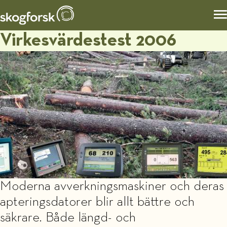
Virkesvärdestest 2006
Moderna avverkningsmaskiner och deras
apteringsdatorer blir allt bättre och
säkrare. Både längd- och