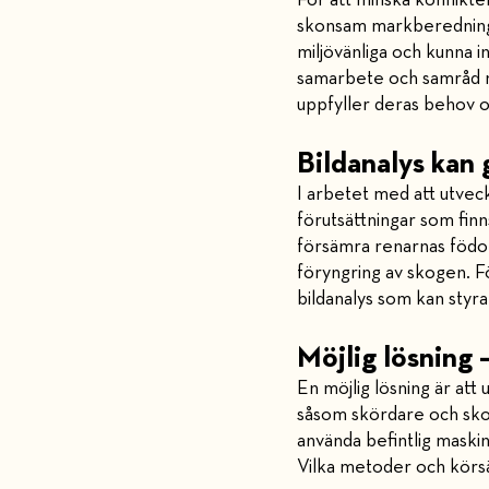
För att minska konflikt
skonsam markberedning, 
miljövänliga och kunna i
samarbete och samråd me
uppfyller deras behov o
Bildanalys kan
I arbetet med att utveck
förutsättningar som fin
försämra renarnas födot
föryngring av skogen. F
bildanalys som kan styr
Möjlig lösning 
En möjlig lösning är at
såsom skördare och skot
använda befintlig maski
Vilka metoder och körsä