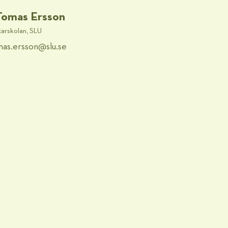
Tomas Ersson
arskolan, SLU
mas.ersson@​slu.se