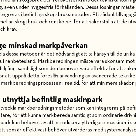
en mellan skogsbruk och renskötsel krävs det tekniska lösnin
även under hyggesfria förhållanden. Dessa lösningar måste 
ntegreras i befintliga skogsbruksmetoder. Ett sådant tillvägag
llan skogsbruk och renskötsel för att säkerställa att de ut
ch krav.
 ge minskad markpåverkan
la dessa metoder är det nödvändigt att ta hänsyn till de unik
ns i renbetesland. Markberedningen måste vara skonsam mot la
illgång, samtidigt som den behöver vara effektiv för att säke
ör att uppnå detta föreslås användning av avancerade teknik
a markberedningsprocessen i realtid, för att minimera skador 
– utnyttja befintlig maskinpark
t utveckla markberedningsmetoder som kan integreras på befi
are, för att kunna markbereda samtidigt som ordinarie driv
npark kan behovet av att introducera ytterligare maskiner i s
tt som är effektivast behöver utvärderas med systemanalyse