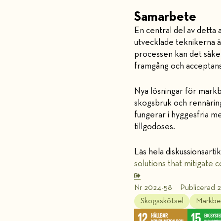
Samarbete
En central del av detta
utvecklade teknikerna ä
processen kan det säker
framgång och acceptans 
Nya lösningar för markb
skogsbruk och rennäring
fungerar i hyggesfria m
tillgodoses.
Läs hela diskussionsartik
solutions that mitigate 
Nr 2024-58
Publicerad 
Skogsskötsel
Markbe