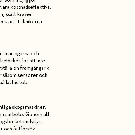
gar som möjliggör
vara kostnadseffektiva,
ångssätt kräver
vecklade teknikerna
a utmaningarna och
vtäcket för att inte
rställa en framgångsrik
er såsom sensorer och
på lavtäcket.
ntliga skogsmaskiner,
ningsarbete. Genom att
kogsbruket undvikas.
r och fältförsök.