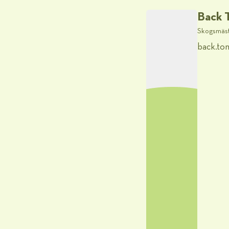
Back 
Skogsmäst
back.to