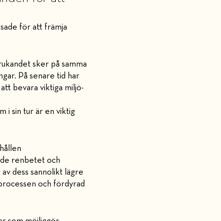
sade för att främja
 brukandet sker på samma
ngar. På senare tid har
tt bevara viktiga miljö-
 sin tur är en viktig
hållen
både renbetet och
 av dess sannolikt lägre
sprocessen och fördyrad