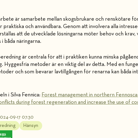
 arbete är samarbete mellan skogsbrukare och renskötare för a
r praktiska och användbara. Genom att involvera alla intresse
ställas att de utvecklade lösningarna möter behov och krav, 
i båda näringarna.
eredning är centrala för att i praktiken kunna minska pågåen
. Hyggesfria metoder är en viktig del av detta. Med en fung
etoder och som bevarar lavtillgången för renarna kan båda in
eln i Silva Fennica:
Forest management in northern Fennoscan
conflicts during forest regeneration and increase the use of co
2024-09-17 07:30
redning
Hänsyn