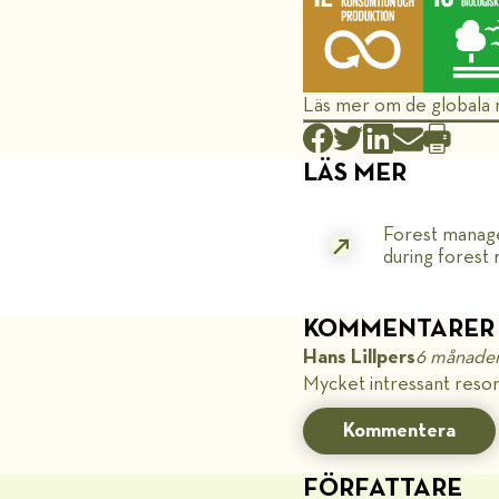
Läs mer om de globala
LÄS MER
Forest manage
during forest
KOMMENTARER
Hans Lillpers
6 månader
Mycket intressant reson
Kommentera
FÖRFATTARE