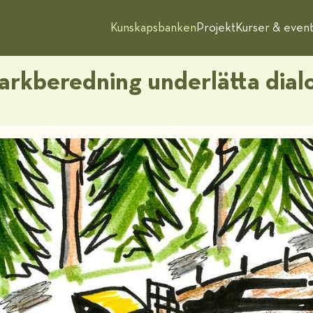
Kunskapsbanken
Projekt
Kurser & even
rkberedning underlätta dial