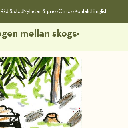
t
Råd & stöd
Nyheter & press
Om oss
Kontakt
|
English
ogen mellan skogs-