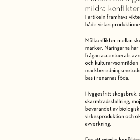
mildra konflikte
I artikeln framhävs vikt
både virkesproduktionen
Målkonflikter mellan sk
marker. Näringarna har o
frågan accentuerats av 
och kulturarvsområden fö
markberedningsmetoder, f
bas i renarnas föda.
Hyggesfritt skogsbruk,
skärmträdsställning, möj
bevarandet av biologisk 
virkesproduktion och ök
avverkning.