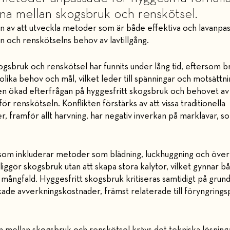
rna mellan skogsbruk och renskötsel.
en av att utveckla metoder som är både effektiva och lavanpas
 och renskötselns behov av lavtillgång.
ogsbruk och renskötsel har funnits under lång tid, eftersom
lika behov och mål, vilket leder till spänningar och motsättni
en ökad efterfrågan på hyggesfritt skogsbruk och behovet av a
r renskötseln. Konflikten förstärks av att vissa traditionella
ramför allt harvning, har negativ inverkan på marklavar, som i
 som inkluderar metoder som blädning, luckhuggning och över
liggör skogsbruk utan att skapa stora kalytor, vilket gynnar 
mångfald. Hyggesfritt skogsbruk kritiseras samtidigt på grund
ade avverkningskostnader, främst relaterade till föryngring