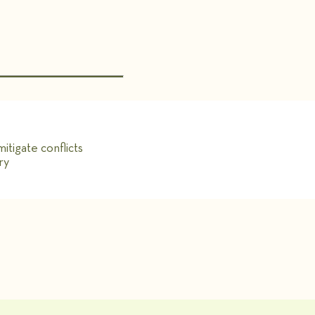
tigate conflicts
ry