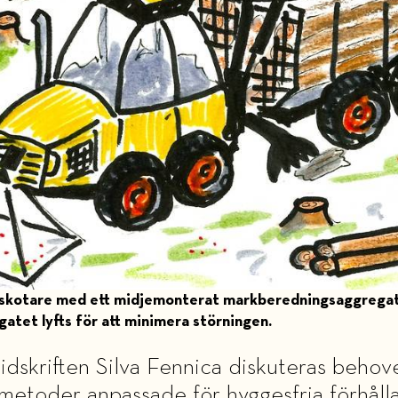
 en skotare med ett midjemonterat markberedningsaggrega
atet lyfts för att minimera störningen.
i tidskriften Silva Fennica diskuteras beh
etoder anpassade för hyggesfria förhålla