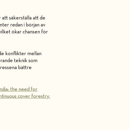
tt säkerställa att de
nter redan i början av
vilket ökar chansen för
de konflikter mellan
erande teknik som
tressena bättre
dia: the need for
ntinuous cover forestry.