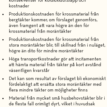
konsekvenser för koldioxidutsläpp och
kostnader
Produktionskostnaden för krossmaterial från
bergtäkter kommer, om förslaget genomförs,
även framgent att vara högre än den för
krossmaterial från moräntäkter
Produktionskostnaden för krossmaterial från
stora moräntäkter blir, till skillnad från i nuläget,
högre än dito för mindre moräntäkter
Höga transportkostnader gör att incitamenten
att hämta material från täkter på kort avstånd
väsentligen kvarstår
Det kan som resultat av förslaget bli ekonomiskt
fördelaktigt att ersätta stora moräntäkter med
flera mindre täkter om möjligheter finns
Material från mycket små husbehovstäkter blir i
de flesta fall orimligt dyrt, vilket i huvudsak