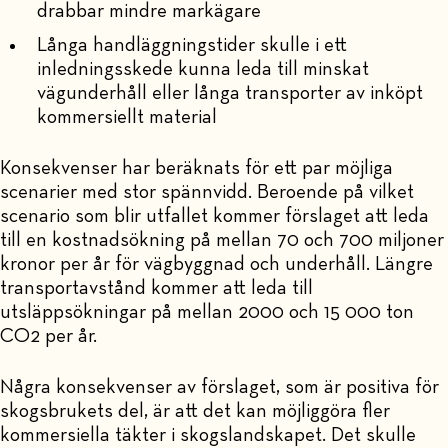
drabbar mindre markägare
Långa handläggningstider skulle i ett
inledningsskede kunna leda till minskat
vägunderhåll eller långa transporter av inköpt
kommersiellt material
Konsekvenser har beräknats för ett par möjliga
scenarier med stor spännvidd. Beroende på vilket
scenario som blir utfallet kommer förslaget att leda
till en kostnadsökning på mellan 70 och 700 miljoner
kronor per år för vägbyggnad och underhåll. Längre
transportavstånd kommer att leda till
utsläppsökningar på mellan 2000 och 15 000 ton
CO2 per år.
Några konsekvenser av förslaget, som är positiva för
skogsbrukets del, är att det kan möjliggöra fler
kommersiella täkter i skogslandskapet. Det skulle