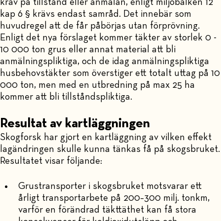
krav på tillstånd eller anmälan, enligt miljöbalken 12
kap 6 § krävs endast samråd. Det innebär som
huvudregel att de får påbörjas utan förprövning.
Enligt det nya förslaget kommer täkter av storlek 0 -
10 000 ton grus eller annat material att bli
anmälningspliktiga, och de idag anmälningspliktiga
husbehovstäkter som överstiger ett totalt uttag på 10
000 ton, men med en utbredning på max 25 ha
kommer att bli tillståndspliktiga.
Resultat av kartläggningen
Skogforsk har gjort en kartläggning av vilken effekt
lagändringen skulle kunna tänkas få på skogsbruket.
Resultatet visar följande:
Grustransporter i skogsbruket motsvarar ett
årligt transportarbete på 200–300 milj. tonkm,
varför en förändrad täkttäthet kan få stora