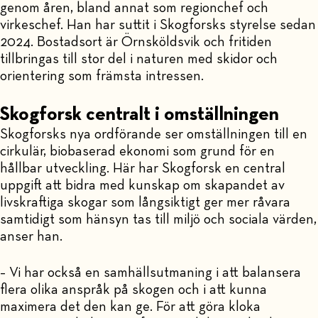
genom åren, bland annat som regionchef och
virkeschef. Han har suttit i Skogforsks styrelse sedan
2024. Bostadsort är Örnsköldsvik och fritiden
tillbringas till stor del i naturen med skidor och
orientering som främsta intressen.
Skogforsk centralt i omställningen
Skogforsks nya ordförande ser omställningen till en
cirkulär, biobaserad ekonomi som grund för en
hållbar utveckling. Här har Skogforsk en central
uppgift att bidra med kunskap om skapandet av
livskraftiga skogar som långsiktigt ger mer råvara
samtidigt som hänsyn tas till miljö och sociala värden,
anser han.
– Vi har också en samhällsutmaning i att balansera
flera olika anspråk på skogen och i att kunna
maximera det den kan ge. För att göra kloka