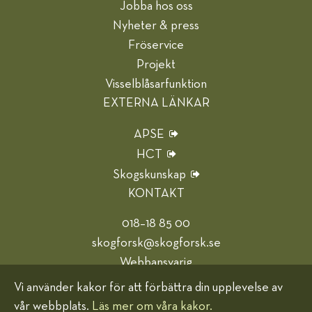
Jobba hos oss
Nyheter & press
Fröservice
Projekt
Visselblåsarfunktion
EXTERNA LÄNKAR
APSE
HCT
Skogskunskap
KONTAKT
018–18 85 00
skogforsk@skogforsk.se
Webbansvarig
Vi använder kakor för att förbättra din upplevelse av
Hjälp oss bli bättre
vår webbplats.
Läs mer om våra kakor.