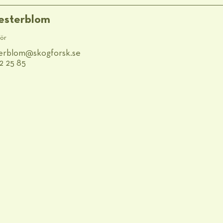
Westerblom
jör
sterblom@​skogforsk.se
2 25 85