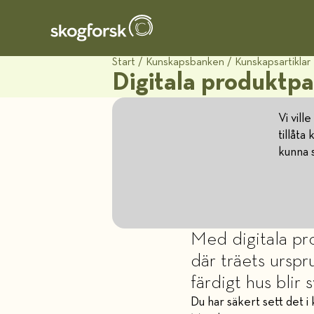
Start
/
Kunskapsbanken
/
Kunskapsartiklar
Digitala produktpas
Vi vill
tillåta
kunna 
Med digitala pro
där träets urspr
färdigt hus blir 
Du har säkert sett det 