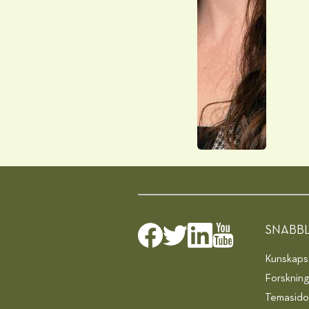
SNABB
Kunskapsa
Forsknin
Temasido