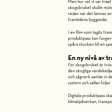
Men hur vet vi var träe
skogsbruket skulle motsv
redan när det lämnar avve
framtidens byggande.
I en film som tagits fr
produktpass kan fungera 
spåra stocken till en spe
En ny nivå av t
För skogsbruket är trö
den skogliga värdekedjan
och sågverk samlar in d
system och sällan följer
Digitala produktpass sk
klimatpåverkan, transpor