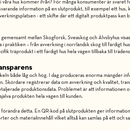
t i våra hus kommer ifrån? För många konsumenter är svaret fo
arande information på en slutprodukt, till exempel ett hus, ku
rkningsplatsen - ett skifte där ett digitalt produktpass kan bli
am gemensamt mellan Skogforsk, Sveaskog och Älvsbyhus visas h
i praktiken – från avverkning i norrländsk skog till färdigt hu
cifik träprodukt i ett färdigt hus hela vägen tillbaka till träden
ransparens
skeln både låg och hög. I dag produceras enorma mängder in
. Skördare registrerar data om avverkning och kvalitet, trans
etaljerade produktionsdata. Problemet är att informationen of
 själva produkten hela vägen till kunden.
a förändra detta. En QR-kod på slutprodukten ger informatio
ter och materialinnehåll vilket alltså kan samlas på ett och s