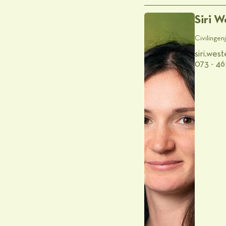
Siri 
Civilingen
siri.we
073 - 46