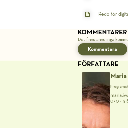
Redo för digi
KOMMENTARER
Det finns ännu inga komme
Kommentera
FÖRFATTARE
Maria
Programc
maria.i
070 - 51