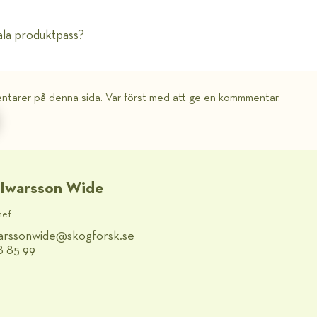
tala produktpass?
ntarer på denna sida. Var först med att ge en kommmentar.
 Iwarsson Wide
hef
warssonwide@​skogforsk.se
8 85 99