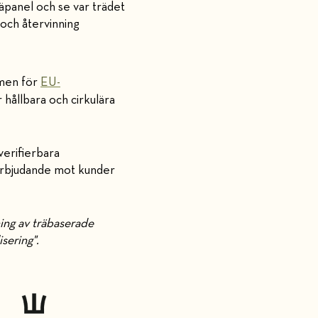
äpanel och se var trädet
 och återvinning
amen för
EU-
hållbara och cirkulära
verifierbara
t erbjudande mot kunder
ing av träbaserade
sering".