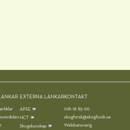
LÄNKAR
EXTERNA LÄNKAR
KONTAKT
rtiklar
018–18 85 00
APSE
gsområden
skogforsk@skogforsk.se
HCT
r
Webbansvarig
Skogskunskap