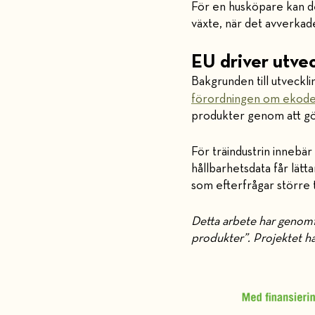
För en husköpare kan de
växte, när det avverkad
EU driver utve
Bakgrunden till utveckl
förordningen om ekodes
produkter genom att gör
För träindustrin innebär
hållbarhetsdata får lätt
som efterfrågar större 
Detta arbete har genomf
produkter”. Projektet ha