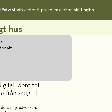
t
Råd & stöd
Nyheter & press
Om oss
Kontakt
|
English
igt hus
te
för att
gital identitet
 från skog till
 dess miljöpåverkan.