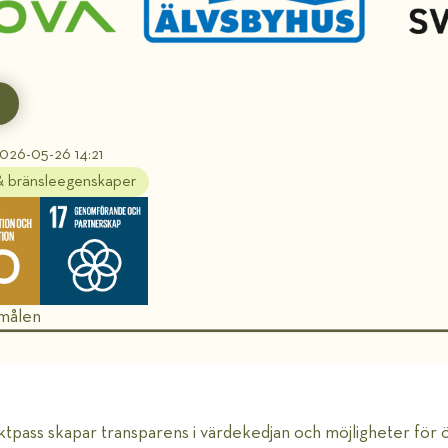
026-05-26 14:21
 & bränsleegenskaper
 målen
ktpass skapar transparens i värdekedjan och möjligheter för ö