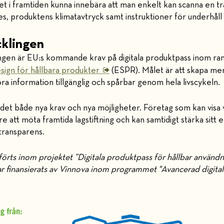
t i framtiden kunna innebära att man enkelt kan scanna en tr
es, produktens klimatavtryck samt instruktioner för underhåll
cklingen
ingen är EU:s kommande krav på digitala produktpass inom r
ign för hållbara produkter
(ESPR). Målet är att skapa mer 
a information tillgänglig och spårbar genom hela livscykeln.
 det både nya krav och nya möjligheter. Företag som kan visa 
are att möta framtida lagstiftning och kan samtidigt stärka sit
transparens.
örts inom projektet ”Digitala produktpass för hållbar användn
r finansierats av Vinnova inom programmet "Avancerad digitali