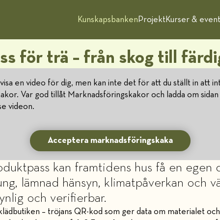
Kunskapsbanken
Projekt
Kurser & even
s för trä – från skog till färd
e visa en video för dig, men kan inte det för att du ställt in att in
 kakor. Var god tillåt Marknadsföringskakor och ladda om sidan 
se videon.
Acceptera marknadsföringskaka
duktpass kan framtidens hus få en egen di
ung, lämnad hänsyn, klimatpåverkan och väg
synlig och verifierbar.
i klädbutiken – tröjans QR-kod som ger data om materialet och