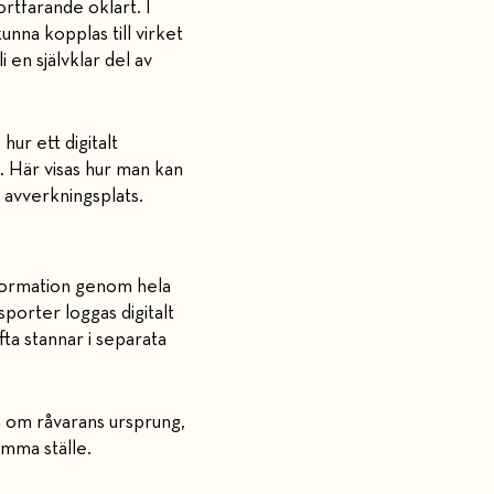
rtfarande oklart. I
nna kopplas till virket
 en självklar del av
ur ett digitalt
s. Här visas hur man kan
s avverkningsplats.
formation genom hela
porter loggas digitalt
ta stannar i separata
n om råvarans ursprung,
amma ställe.