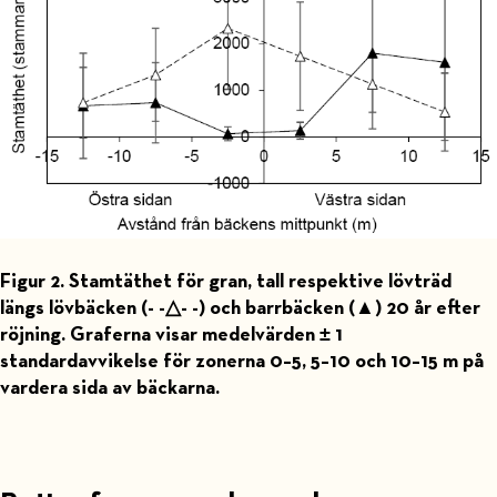
Figur 2. Stamtäthet för gran, tall respektive lövträd
längs lövbäcken (- -△- -) och barrbäcken (▲) 20 år efter
röjning. Graferna visar medelvärden ± 1
standardavvikelse för zonerna 0–5, 5–10 och 10–15 m på
vardera sida av bäckarna.