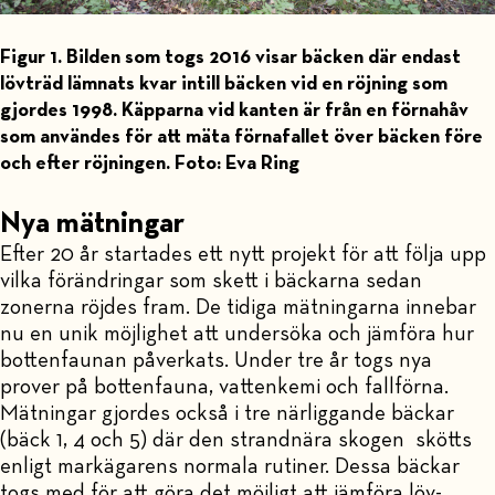
Figur 1. Bilden som togs 2016 visar bäcken där endast
lövträd lämnats kvar intill bäcken vid en röjning som
gjordes 1998. Käpparna vid kanten är från en förnahåv
som användes för att mäta förnafallet över bäcken före
och efter röjningen. Foto: Eva Ring
Nya mätningar
Efter 20 år startades ett nytt projekt för att följa upp
vilka förändringar som skett i bäckarna sedan
zonerna röjdes fram. De tidiga mätningarna innebar
nu en unik möjlighet att undersöka och jämföra hur
bottenfaunan påverkats. Under tre år togs nya
prover på bottenfauna, vattenkemi och fallförna.
Mätningar gjordes också i tre närliggande bäckar
(bäck 1, 4 och 5) där den strandnära skogen skötts
enligt markägarens normala rutiner. Dessa bäckar
togs med för att göra det möjligt att jämföra löv-