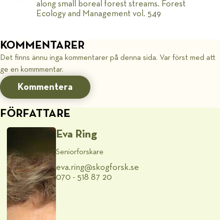
along small boreal forest streams. Forest
Ecology and Management vol. 549
KOMMENTARER
Det finns ännu inga kommentarer på denna sida. Var först med att
ge en kommmentar.
Kommentera
FÖRFATTARE
Eva Ring
Seniorforskare
eva.ring@​skogforsk.se
070 - 518 87 20