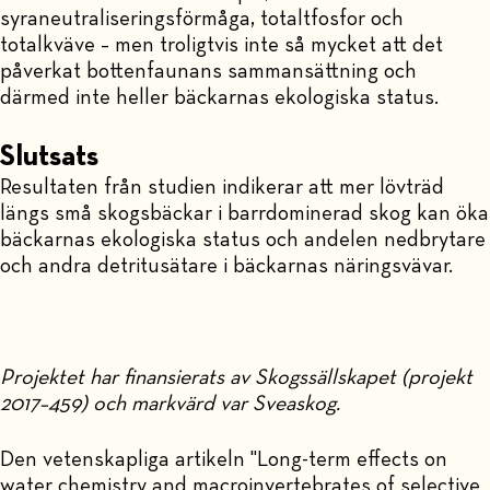
syraneutraliseringsförmåga, totaltfosfor och
totalkväve – men troligtvis inte så mycket att det
påverkat bottenfaunans sammansättning och
därmed inte heller bäckarnas ekologiska status.
Slutsats
Resultaten från studien indikerar att mer lövträd
längs små skogsbäckar i barrdominerad skog kan öka
bäckarnas ekologiska status och andelen nedbrytare
och andra detritusätare i bäckarnas näringsvävar.
Projektet har finansierats av Skogssällskapet (projekt
2017–459) och markvärd var Sveaskog.
Den vetenskapliga artikeln "Long-term effects on
water chemistry and macroinvertebrates of selective