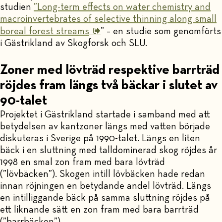
studien
”Long-term effects on water chemistry and
macroinvertebrates of selective thinning along small
boreal forest streams
” – en studie som genomförts
i Gästrikland av Skogforsk och SLU.
Zoner med lövträd respektive barrträd
röjdes fram längs två bäckar i slutet av
90-talet
Projektet i Gästrikland startade i samband med att
betydelsen av kantzoner längs med vatten började
diskuteras i Sverige på 1990-talet. Längs en liten
bäck i en sluttning med talldominerad skog röjdes år
1998 en smal zon fram med bara lövträd
(”lövbäcken”). Skogen intill lövbäcken hade redan
innan röjningen en betydande andel lövträd. Längs
en intilliggande bäck på samma sluttning röjdes på
ett liknande sätt en zon fram med bara barrträd
(”barrbäcken”).