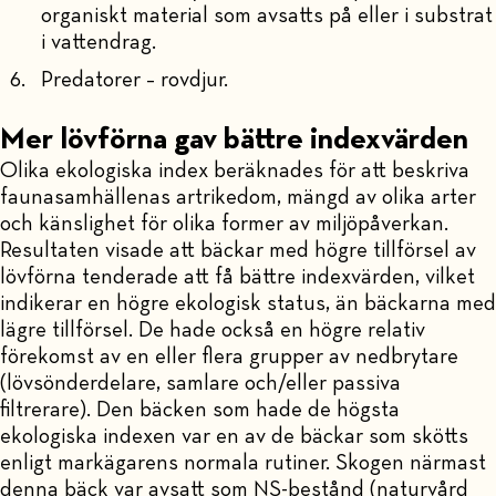
organiskt material som avsatts på eller i substrat
i vattendrag.
Predatorer – rovdjur.
Mer lövförna gav bättre indexvärden
Olika ekologiska index beräknades för att beskriva
faunasamhällenas artrikedom, mängd av olika arter
och känslighet för olika former av miljöpåverkan.
Resultaten visade att bäckar med högre tillförsel av
lövförna tenderade att få bättre indexvärden, vilket
indikerar en högre ekologisk status, än bäckarna med
lägre tillförsel. De hade också en högre relativ
förekomst av en eller flera grupper av nedbrytare
(lövsönderdelare, samlare och/eller passiva
filtrerare). Den bäcken som hade de högsta
ekologiska indexen var en av de bäckar som skötts
enligt markägarens normala rutiner. Skogen närmast
denna bäck var avsatt som NS-bestånd (naturvård