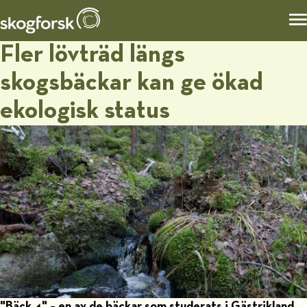
Fler lövträd längs
skogsbäckar kan ge ökad
ekologisk status
"Bäck 4" – en av de bäckar som studerats i Gästrikland.