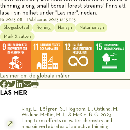
thinning along small boreal forest streams" finns att
läsa i sin helhet under "Läs mer", nedan.
Nr 2023-68
Publicerad 2023-12-15 11:15
Skogsskötsel
Röjning
Hänsyn
Naturhänsyn
Mark & vatten
Läs mer om de globala målen
LÄS MER
Ring, E., Löfgren, S., Högbom, L., Östlund, M.,
Wiklund-McKie, M.-L. & McKie, B. G. 2023.
Long-term effects on water chemistry and
macroinvertebrates of selective thinning