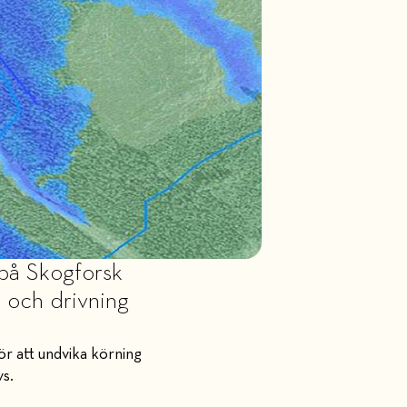
 på Skogforsk
 och drivning
ör att undvika körning
s.