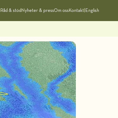
t
Råd & stöd
Nyheter & press
Om oss
Kontakt
|
English