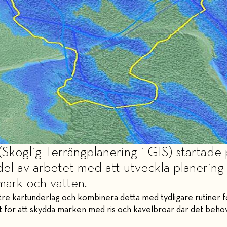
Skoglig Terrängplanering i GIS) startade
el av arbetet med att utveckla planering-
mark och vatten.
ttre kartunderlag och kombinera detta med tydligare rutiner f
t för att skydda marken med ris och kavelbroar där det behöv