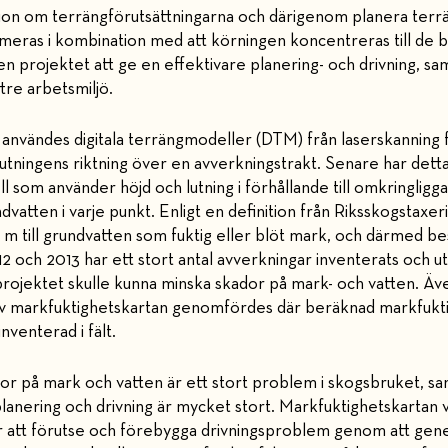
on om terrängförutsättningarna och därigenom planera terrä
meras i kombination med att körningen koncentreras till de 
n projektet att ge en effektivare planering- och drivning, sam
re arbetsmiljö.
et användes digitala terrängmodeller (DTM) från laserskanning
lutningens riktning över en avverkningstrakt. Senare har detta t
 som använder höjd och lutning i förhållande till omkringligg
ndvatten i varje punkt. Enligt en definition från Riksskogstaxe
1 m till grundvatten som fuktig eller blöt mark, och därmed b
2 och 2013 har ett stort antal avverkningar inventerats och 
rojektet skulle kunna minska skador på mark- och vatten. Äv
 av markfuktighetskartan genomfördes där beräknad markfuk
venterad i fält.
dor på mark och vatten är ett stort problem i skogsbruket, sa
planering och drivning är mycket stort. Markfuktighetskartan 
r att förutse och förebygga drivningsproblem genom att gen