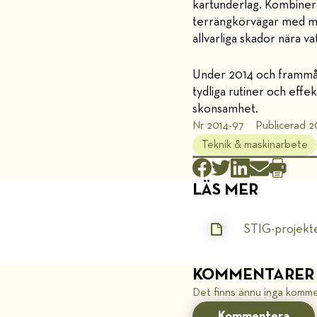
kartunderlag. Kombinera
terrängkörvägar med må
allvarliga skador nära va
Under 2014 och frammåt
tydliga rutiner och effe
skonsamhet.
Nr 2014-97
Publicerad 20
Teknik & maskinarbete
LÄS MER
STIG-projekt
KOMMENTARER
Det finns ännu inga komme
Kommentera