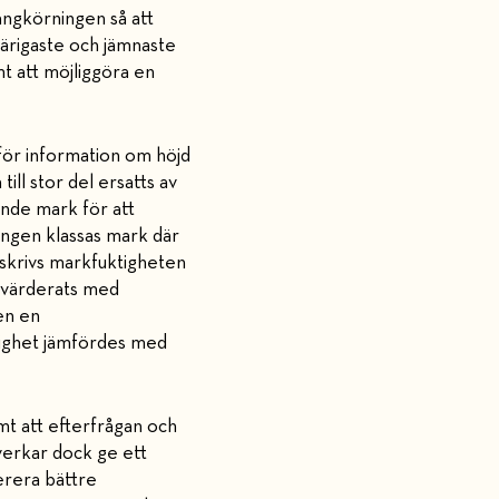
ngkörningen så att
bärigaste och jämnaste
t att möjliggöra en
 för information om höjd
ill stor del ersatts av
ande mark för att
ringen klassas mark där
eskrivs markfuktigheten
utvärderats med
en en
tighet jämfördes med
mt att efterfrågan och
verkar dock ge ett
erera bättre