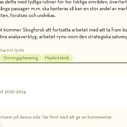
s detta med tydliga rutiner för hur fuktiga områden, överfar
nga passager m.m. ska hanteras så kan en stor andel av mark
tten, förutses och undvikas.
 kommer Skogforsk att fortsätta arbetet med att ta fram bä
ktiva analysverktyg, arbetet ryms inom den strategiska satsni
14-11-17 13:06
Drivningsplanering
Maskinteknik
et 2010-2014
ntarer på denna sida. Var först med att ge en kommmentar.