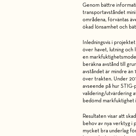
Genom bättre informati
transportavståndet mini
områdena, förväntas äve
ökad lönsamhet och bätt
Inledningsvis i projekt
över havet, lutning och 
en markfuktighetsmodell
beräkna avstånd till gru
avståndet är mindre än 
över trakten. Under 201
avseende på hur STIG-p
validering/utvärdering
bedömd markfuktighet in
Resultaten visar att ska
behov av nya verktyg i 
mycket bra underlag fö