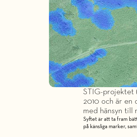
STIG-projektet (
2010 och är en d
med hänsyn till 
Syftet är att ta fram bä
på känsliga marker, sam