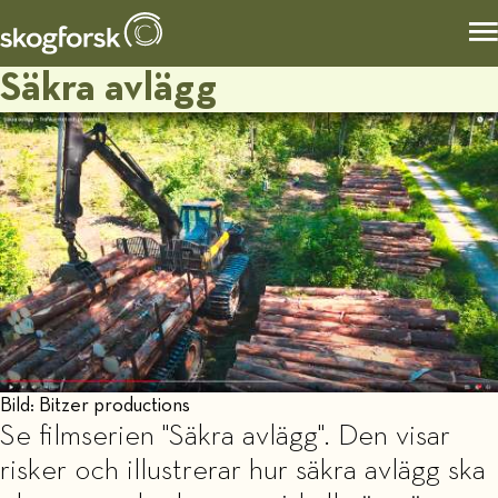
Säkra avlägg
Bild: Bitzer productions
Se filmserien "Säkra avlägg". Den visar
risker och illustrerar hur säkra avlägg ska