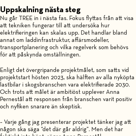
Uppskalning nästa steg
Nu går TREE in i nästa fas. Fokus flyttas från att visa
att tekniken fungerar till att undersöka hur
elektrifieringen kan skalas upp. Det handlar bland
annat om laddinfrastruktur, affärsmodeller,
transportplanering och vilka regelverk som behövs
för att påskynda omställningen.
Enligt det övergripande projektmålet, som satts vid
projektstart hösten 2023, ska hälften av alla nyköpta
lastbilar i skogsbranschen vara elektrifierade 2030.
Och trots att målet är ambitiöst upplever Anna
Pernestål att responsen från branschen varit positiv
och nyfiken snarare än skeptisk.
– Varje gång jag presenterar projektet tänker jag att
någon ska säga ”det där går aldrig”. Men det har