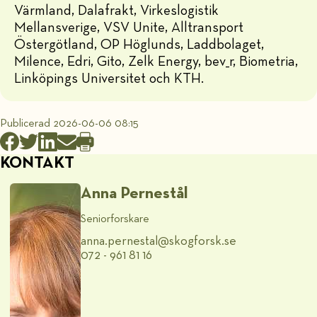
Värmland, Dalafrakt, Virkeslogistik
Mellansverige, VSV Unite, Alltransport
Östergötland, OP Höglunds, Laddbolaget,
Milence, Edri, Gito, Zelk Energy, bev_r, Biometria,
Linköpings Universitet och KTH.
Publicerad 2026-06-06 08:15
KONTAKT
Anna Pernestål
Seniorforskare
anna.pernestal@​skogforsk.se
072 - 961 81 16