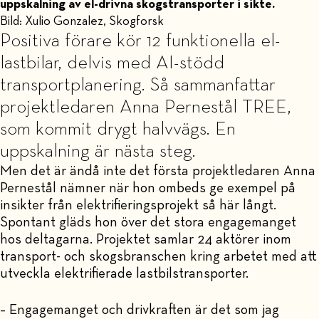
uppskalning av el-drivna skogstransporter i sikte.
Bild: Xulio Gonzalez, Skogforsk
Positiva förare kör 12 funktionella el-
lastbilar, delvis med AI-stödd
transportplanering. Så sammanfattar
projektledaren Anna Pernestål TREE,
som kommit drygt halvvägs. En
uppskalning är nästa steg.
Men det är ändå inte det första projektledaren Anna
Pernestål nämner när hon ombeds ge exempel på
insikter från elektrifieringsprojekt så här långt.
Spontant gläds hon över det stora engagemanget
hos deltagarna. Projektet samlar 24 aktörer inom
transport- och skogsbranschen kring arbetet med att
utveckla elektrifierade lastbilstransporter.
– Engagemanget och drivkraften är det som jag