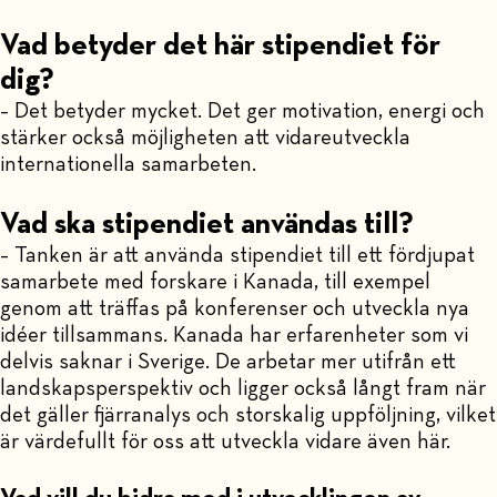
Vad betyder det här stipendiet för
dig?
– Det betyder mycket. Det ger motivation, energi och
stärker också möjligheten att vidareutveckla
internationella samarbeten.
Vad ska stipendiet användas till?
– Tanken är att använda stipendiet till ett fördjupat
samarbete med forskare i Kanada, till exempel
genom att träffas på konferenser och utveckla nya
idéer tillsammans. Kanada har erfarenheter som vi
delvis saknar i Sverige. De arbetar mer utifrån ett
landskapsperspektiv och ligger också långt fram när
det gäller fjärranalys och storskalig uppföljning, vilket
är värdefullt för oss att utveckla vidare även här.