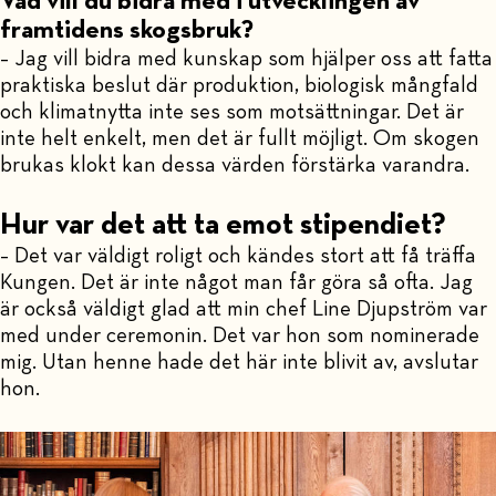
Vad vill du bidra med i utvecklingen av
framtidens skogsbruk?
– Jag vill bidra med kunskap som hjälper oss att fatta
praktiska beslut där produktion, biologisk mångfald
och klimatnytta inte ses som motsättningar. Det är
inte helt enkelt, men det är fullt möjligt. Om skogen
brukas klokt kan dessa värden förstärka varandra.
Hur var det att ta emot stipendiet?
– Det var väldigt roligt och kändes stort att få träffa
Kungen. Det är inte något man får göra så ofta. Jag
är också väldigt glad att min chef Line Djupström var
med under ceremonin. Det var hon som nominerade
mig. Utan henne hade det här inte blivit av, avslutar
hon.