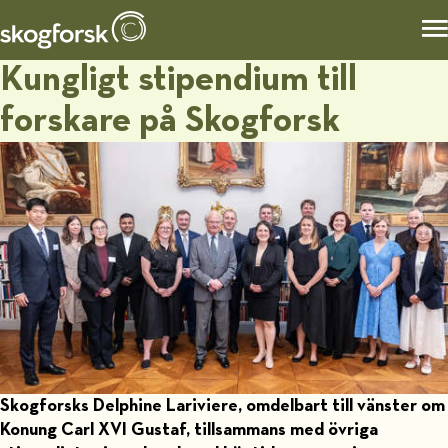
Kungligt stipendium till
forskare på Skogforsk
Skogforsks Delphine Lariviere, omdelbart till vänster om
Konung Carl XVI Gustaf, tillsammans med övriga