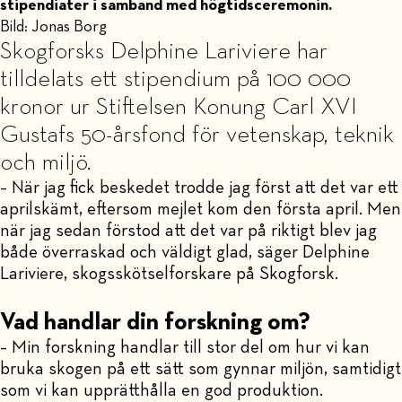
stipendiater i samband med högtidsceremonin.
Bild: Jonas Borg
Skogforsks Delphine Lariviere har
tilldelats ett stipendium på 100 000
kronor ur Stiftelsen Konung Carl XVI
Gustafs 50-årsfond för vetenskap, teknik
och miljö.
– När jag fick beskedet trodde jag först att det var ett
aprilskämt, eftersom mejlet kom den första april. Men
när jag sedan förstod att det var på riktigt blev jag
både överraskad och väldigt glad, säger Delphine
Lariviere, skogsskötselforskare på Skogforsk.
Vad handlar din forskning om?
– Min forskning handlar till stor del om hur vi kan
bruka skogen på ett sätt som gynnar miljön, samtidigt
som vi kan upprätthålla en god produktion.