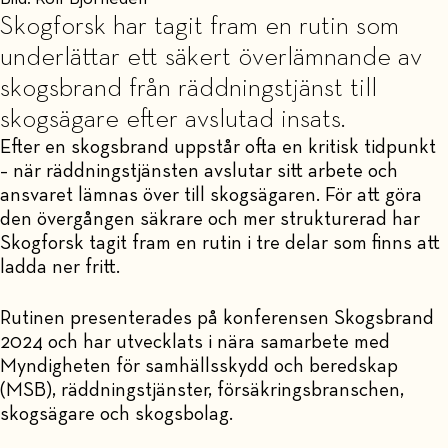
Skogforsk har tagit fram en rutin som
underlättar ett säkert överlämnande av
skogsbrand från räddningstjänst till
skogsägare efter avslutad insats.
Efter en skogsbrand uppstår ofta en kritisk tidpunkt
– när räddningstjänsten avslutar sitt arbete och
ansvaret lämnas över till skogsägaren. För att göra
den övergången säkrare och mer strukturerad har
Skogforsk tagit fram en rutin i tre delar som finns att
ladda ner fritt.
Rutinen presenterades på konferensen Skogsbrand
2024 och har utvecklats i nära samarbete med
Myndigheten för samhällsskydd och beredskap
(MSB), räddningstjänster, försäkringsbranschen,
skogsägare och skogsbolag.