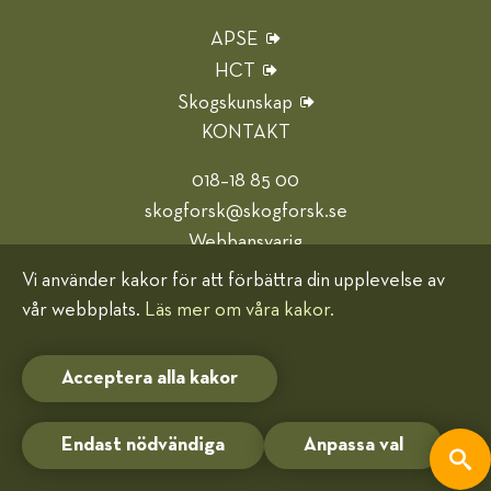
APSE
HCT
Skogskunskap
KONTAKT
018–18 85 00
skogforsk@skogforsk.se
Webbansvarig
Vi använder kakor för att förbättra din upplevelse av
Hjälp oss bli bättre
vår webbplats.
Läs mer om våra kakor.
Kakor (cookies)
Acceptera alla kakor
Endast nödvändiga
Anpassa val