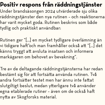
Positiv respons från räddningstjänster
Under brandsäsongen 2024 utvärderade sju olika
räddningstjänster den nya rutinen – och reaktionerna
har varit mycket goda. Rutinen beskrivs som både
tydlig och praktiskt användbar:
Rutinen ger ”[…] en mycket tydligare överlämning än
vi tidigare haft”och man framhåller också att ”[…] det
känns tryggt att avsluta insatsen och informera
markägaren om behovet av bevakning”.
Tre av de deltagande räddningstjänsterna har redan
bestämt sig för att fortsätta använda rutinen. Två
andra fortsätter testet men har ännu inte fattat
slutgiltigt beslut, medan ytterligare två använder
egna etablerade rutiner – även om de också haft
nytta av Skogforsks material.