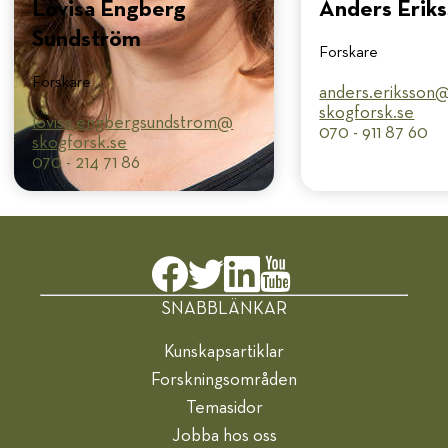
Lovisa Engberg
Anders Erik
Sundström
Forskare
Forskare
anders.eriksson@
skogforsk.se
lovisa.engbergsundstrom@​
070 - 911 87 60
skogforsk.se
070 - 214 71 86
SNABBLÄNKAR
Kunskapsartiklar
Forskningsområden
Temasidor
Jobba hos oss