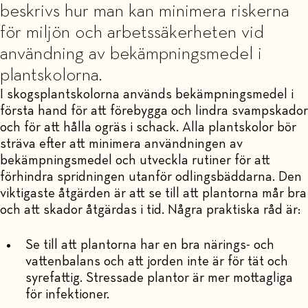
beskrivs hur man kan minimera riskerna
för miljön och arbetssäkerheten vid
användning av bekämpningsmedel i
plantskolorna.
I skogsplantskolorna används bekämpningsmedel i
första hand för att förebygga och lindra svampskador
och för att hålla ogräs i schack. Alla plantskolor bör
sträva efter att minimera användningen av
bekämpningsmedel och utveckla rutiner för att
förhindra spridningen utanför odlingsbäddarna. Den
viktigaste åtgärden är att se till att plantorna mår bra
och att skador åtgärdas i tid. Några praktiska råd är:
Se till att plantorna har en bra närings- och
vattenbalans och att jorden inte är för tät och
syrefattig. Stressade plantor är mer mottagliga
för infektioner.