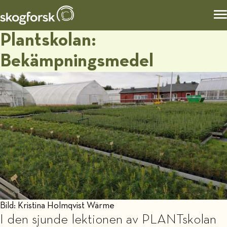
Plantskolan:
Bekämpningsmedel
Bild: Kristina Holmqvist Wärme
I den sjunde lektionen av PLANTskolan