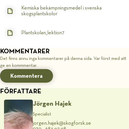
Kemiska bekämpningsmedel i svenska
skogsplantskolor
Plantskolan_lektion7
KOMMENTARER
Det finns ännu inga kommentarer på denna sida. Var först med att
ge en kommmentar.
Kommentera
FÖRFATTARE
Jörgen Hajek
Specialist
jorgen.hajek@​skogforsk.se
070 - 683 92 98