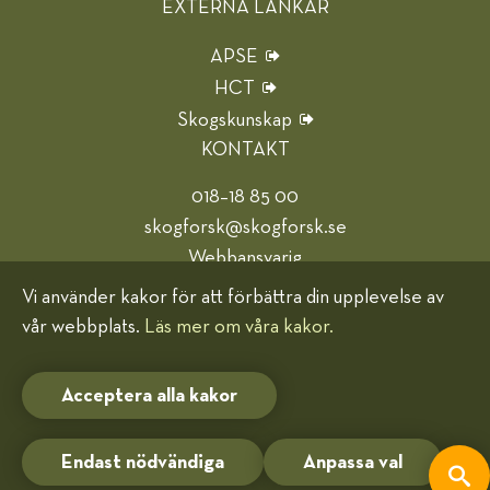
EXTERNA LÄNKAR
APSE
HCT
Skogskunskap
KONTAKT
018–18 85 00
skogforsk@skogforsk.se
Webbansvarig
Vi använder kakor för att förbättra din upplevelse av
Hjälp oss bli bättre
vår webbplats.
Läs mer om våra kakor.
Kakor (cookies)
Acceptera alla kakor
Endast nödvändiga
Anpassa val