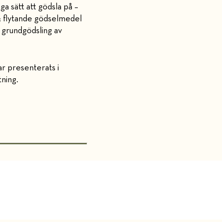
ga sätt att gödsla på –
et; flytande gödselmedel
n grundgödsling av
ar presenterats i
ning.