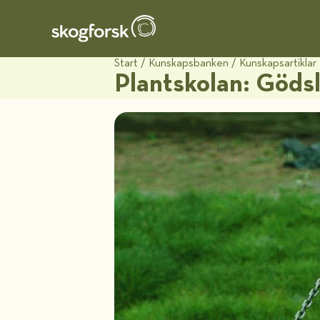
Start
/
Kunskapsbanken
/
Kunskapsartiklar
Plantskolan: Gödsl