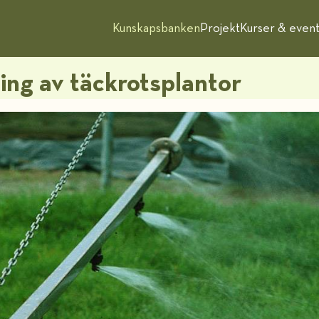
Kunskapsbanken
Projekt
Kurser & even
ing av täckrotsplantor