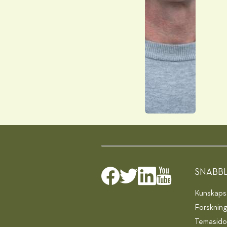
SNABB
Kunskapsa
Forsknin
Temasido