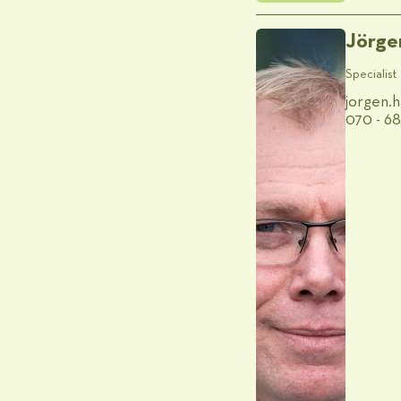
Jörge
Specialist
jorgen.
070 - 6