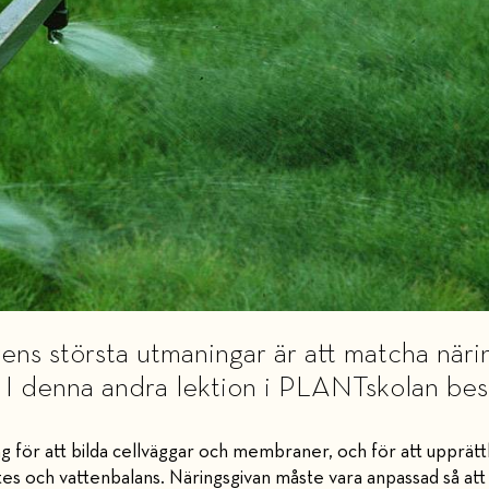
ens största utmaningar är att matcha närin
t. I denna andra lektion i PLANTskolan bes
 för att bilda cellväggar och membraner, och för att upprätth
es och vattenbalans. Näringsgivan måste vara anpassad så att