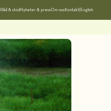
t
Råd & stöd
Nyheter & press
Om oss
Kontakt
|
English