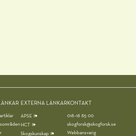
LÄNKAR
EXTERNA LÄNKAR
KONTAKT
rtiklar
018–18 85 00
APSE
gsområden
skogforsk@skogforsk.se
HCT
r
Webbansvarig
Skogskunskap