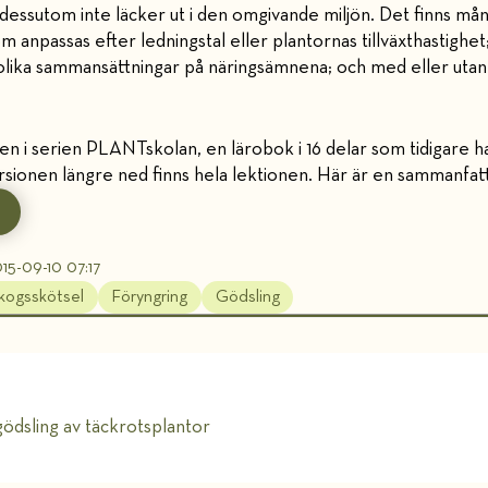
ch dessutom inte läcker ut i den omgivande miljön. Det finns mån
som anpassas efter ledningstal eller plantornas tillväxthastigh
m; olika sammansättningar på näringsämnena; och med eller uta
en i serien PLANTskolan, en lärobok i 16 delar som tidigare h
rsionen längre ned finns hela lektionen. Här är en sammanfatt
15-09-10 07:17
kogsskötsel
Föryngring
Gödsling
gödsling av täckrotsplantor