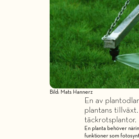
Bild: Mats Hannerz
En av plantodlar
plantans tillväx
täckrotsplantor.
En planta behöver näring
funktioner som fotosynt