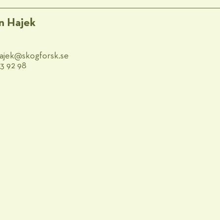
n Hajek
hajek@​skogforsk.se
83 92 98