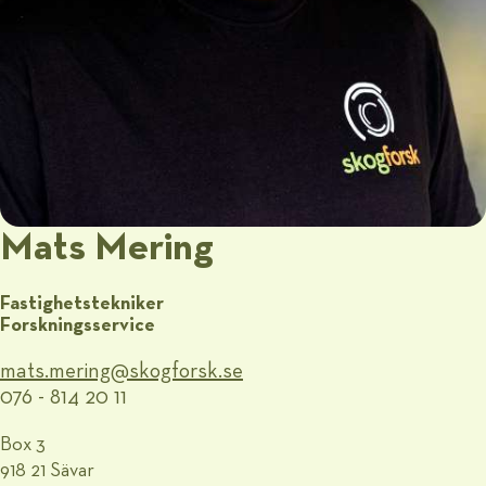
Mats Mering
Fastighetstekniker
Forskningsservice
mats.mering@​skogforsk.se
076 - 814 20 11
Box 3
918 21 Sävar