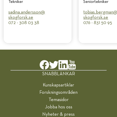
Tekniker
Seniortekniker
sadina.andersson@​
tobias.bergman@
skogforsk.se
skogforsk.se
072 - 308 03 38
076 - 831 50 95
SNABBLÄNKAR
Kunskapsartiklar
Forskningsområden
Temasidor
Jobba hos oss
Nyheter & press