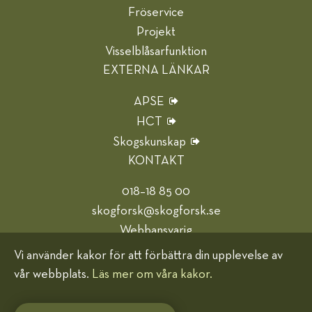
Fröservice
Projekt
Visselblåsarfunktion
EXTERNA LÄNKAR
APSE
HCT
Skogskunskap
KONTAKT
018–18 85 00
skogforsk@skogforsk.se
Webbansvarig
Vi använder kakor för att förbättra din upplevelse av
Hjälp oss bli bättre
vår webbplats.
Läs mer om våra kakor.
Kakor (cookies)