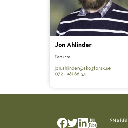
Jon Ahlinder
Forskare
jon.ahlinder@​skogforsk.se
072 - 961 66 53
SNABB