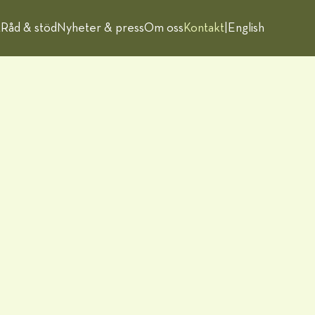
t
Råd & stöd
Nyheter & press
Om oss
Kontakt
|
English