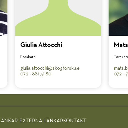
Giulia Attocchi
Mats
Forskare
Forskar
giulia.attocchi@​skogforsk.se
mats.b
072 - 881 31 80
072 - 
LÄNKAR
EXTERNA LÄNKAR
KONTAKT