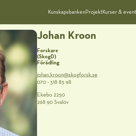
Kunskapsbanken
Projekt
Kurser & even
Johan Kroon
Forskare
(SkogD)
Förädling
johan.kroon@​skogforsk.se
070 - 318 85 98
Ekebo 2250
268 90 Svalöv