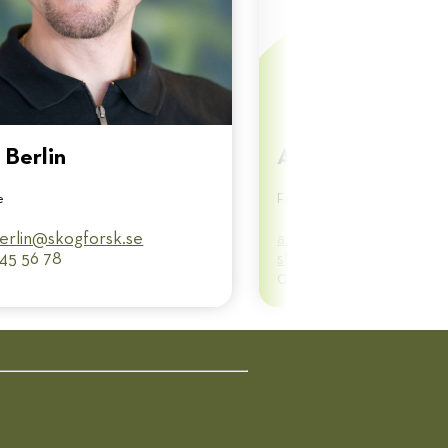
 Berlin
Amanda Björnsdo
e
Försökstekniker
erlin@​skogforsk.se
amanda.bjornsdotter@​
745 56 78
skogforsk.se
076 - 873 05 56