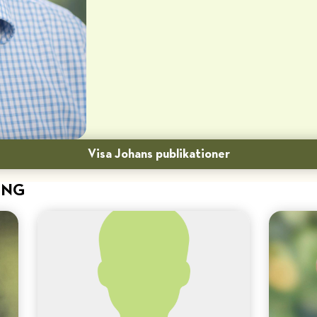
Visa Johans publikationer
ING