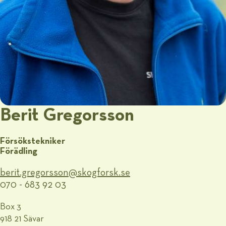
Berit Gregorsson
Försökstekniker
Förädling
berit.gregorsson@​skogforsk.se
070 - 683 92 03
Box 3
918 21 Sävar