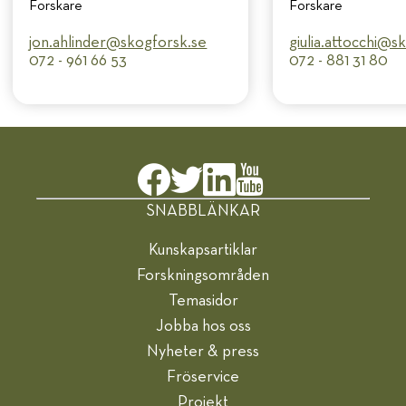
Forskare
Forskare
jon.ahlinder@​skogforsk.se
giulia.attocchi@​
072 - 961 66 53
072 - 881 31 80
SNABBLÄNKAR
Kunskapsartiklar
Forskningsområden
Temasidor
Jobba hos oss
Nyheter & press
Fröservice
Projekt