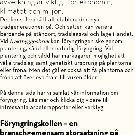
avverkning är viktigt för ekonomin,
klimatet och miljön.
Det finns flera sätt att etablera den nya
trädgenerationen på. Och sätten kan variera
beroende på ståndort, trädslagsval och läge i landet.
Vid
trakthyggesbruk
kan föryngringen ske genom
plantering, sådd eller naturlig föryngring. Vid
plantering och sådd har markägaren möjlighet att
välja trädslag samt genetiskt ursprung på plantorna
eller fröna. Men det gäller också att få plantorna och
fröna att överleva fram till vuxen ålder.
På denna sida har vi samlat vår information om
föryngring. Läs mer och klicka dig vidare till
intressanta arbetsrapporter eller verktyg.
Föryngringskollen – en
branschgemensam storsatsning på