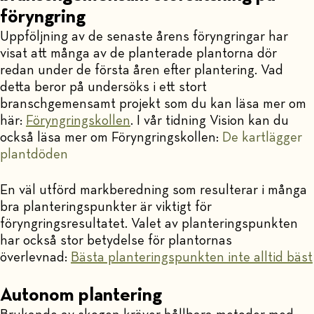
föryngring
Uppföljning av de senaste årens föryngringar har
visat att många av de planterade plantorna dör
redan under de första åren efter plantering. Vad
detta beror på undersöks i ett stort
branschgemensamt projekt som du kan läsa mer om
här:
Föryngringskollen
. I vår tidning Vision kan du
också läsa mer om Föryngringskollen:
De kartlägger
plantdöden
En väl utförd markberedning som resulterar i många
bra planteringspunkter är viktigt för
föryngringsresultatet. Valet av planteringspunkten
har också stor betydelse för plantornas
överlevnad:
Bästa planteringspunkten inte alltid bäst
Autonom plantering