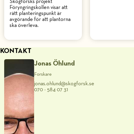
Skogforsks projekt
Föryngringskollen visar att
rätt planteringspunkt är
avgörande för att plantorna
ska överleva.
KONTAKT
Jonas Öhlund
Forskare
jonas.ohlund@​skogforsk.se
070 - 584 07 31