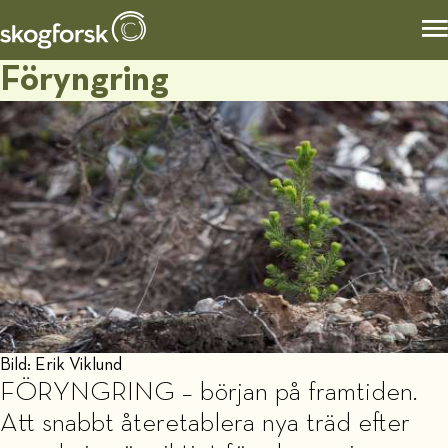
Föryngring
Bild: Erik Viklund
FÖRYNGRING – början på framtiden.
Att snabbt återetablera nya träd efter