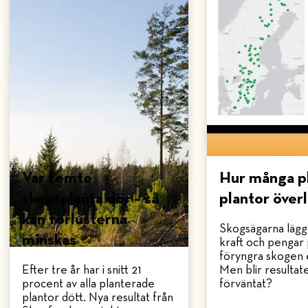
Var femte
Hur många p
skogsplanta dör – så
plantor över
kan förlusterna
Skogsägarna läg
minskas
kraft och pengar 
föryngra skogen 
Efter tre år har i snitt 21
Men blir resultat
procent av alla planterade
förväntat?
plantor dött. Nya resultat från