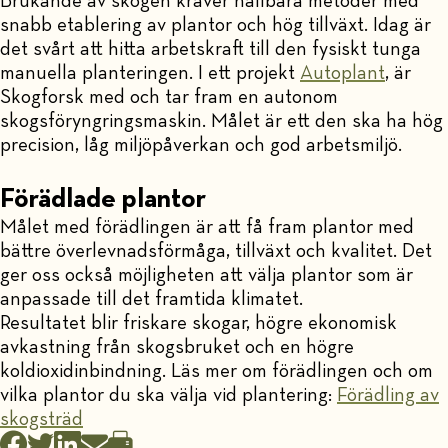
Brukande av skogen kräver hållbara metoder med
snabb etablering av plantor och hög tillväxt. Idag är
det svårt att hitta arbetskraft till den fysiskt tunga
manuella planteringen. I ett projekt
Autoplant
, är
Skogforsk med och tar fram en autonom
skogsföryngringsmaskin. Målet är ett den ska ha hög
precision, låg miljöpåverkan och god arbetsmiljö.
Förädlade plantor
Målet med förädlingen är att få fram plantor med
bättre överlevnadsförmåga, tillväxt och kvalitet. Det
ger oss också möjligheten att välja plantor som är
anpassade till det framtida klimatet.
Resultatet blir friskare skogar, högre ekonomisk
avkastning från skogsbruket och en högre
koldioxidinbindning. Läs mer om förädlingen och om
vilka plantor du ska välja vid plantering:
Förädling av
skogsträd