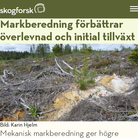
Markberedning förbättrar
överlevnad och initial tillväxt
Bild: Karin Hjelm
Mekanisk markberedning ger högre