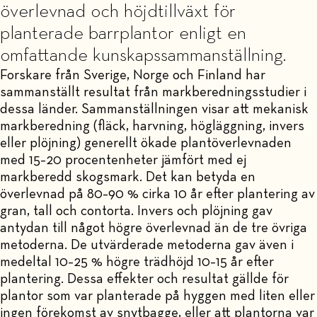
överlevnad och höjdtillväxt för
planterade barrplantor enligt en
omfattande kunskapssammanställning.
Forskare från Sverige, Norge och Finland har
sammanställt resultat från markberedningsstudier i
dessa länder. Sammanställningen visar att mekanisk
markberedning (fläck, harvning, högläggning, invers
eller plöjning) generellt ökade plantöverlevnaden
med 15–20 procentenheter jämfört med ej
markberedd skogsmark. Det kan betyda en
överlevnad på 80–90 % cirka 10 år efter plantering av
gran, tall och contorta. Invers och plöjning gav
antydan till något högre överlevnad än de tre övriga
metoderna. De utvärderade metoderna gav även i
medeltal 10–25 % högre trädhöjd 10–15 år efter
plantering. Dessa effekter och resultat gällde för
plantor som var planterade på hyggen med liten eller
ingen förekomst av snytbagge, eller att plantorna var