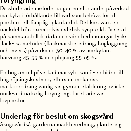
föryngring
De studerade metoderna ger en stor andel påverkad
markyta i förhållande till vad som behövs för att
plantera ett lämpligt plantantal. Det kan vara en
nackdel från exempelvis estetisk synpunkt. Baserat
på sammanställda data och våra bedömningar tycks
fläckvisa metoder (fläckmarkberedning, högläggning
och invers) påverka ca 30–40 % av markytan,
harvning 45–55 % och plöjning 55–65 %.
En hög andel påverkad markyta kan även bidra till
hög röjningskostnad, eftersom mekanisk
markberedning vanligtvis gynnar etablering av icke
önskvärd naturlig föryngring, företrädesvis
lövplantor.
Underlag för beslut om skogsvård
Skogsvårdsåtgärderna markberedning, plantering