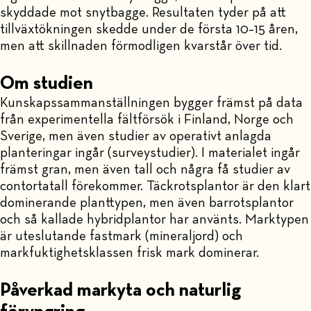
skyddade mot snytbagge. Resultaten tyder på att
tillväxtökningen skedde under de första 10–15 åren,
men att skillnaden förmodligen kvarstår över tid.
Om studien
Kunskapssammanställningen bygger främst på data
från experimentella fältförsök i Finland, Norge och
Sverige, men även studier av operativt anlagda
planteringar ingår (surveystudier). I materialet ingår
främst gran, men även tall och några få studier av
contortatall förekommer. Täckrotsplantor är den klart
dominerande planttypen, men även barrotsplantor
och så kallade hybridplantor har använts. Marktypen
är uteslutande fastmark (mineraljord) och
markfuktighetsklassen frisk mark dominerar.
Påverkad markyta och naturlig